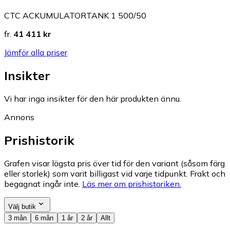
CTC ACKUMULATORTANK 1 500/50
fr.
41 411 kr
Jämför alla priser
Insikter
Vi har inga insikter för den här produkten ännu.
Annons
Prishistorik
Grafen visar lägsta pris över tid för den variant (såsom färg
eller storlek) som varit billigast vid varje tidpunkt. Frakt och
begagnat ingår inte.
Läs mer om prishistoriken.
Välj butik
3 mån
6 mån
1 år
2 år
Allt