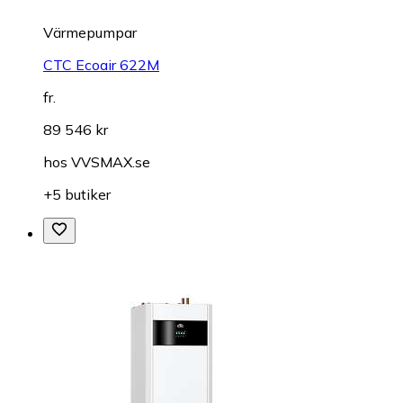
Värmepumpar
CTC Ecoair 622M
fr.
89 546 kr
hos
VVSMAX.se
+5 butiker