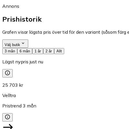
Annons
Prishistorik
Grafen visar lägsta pris över tid för den variant (såsom färg e
Välj butik
3 mån
6 mån
1 år
2 år
Allt
Lägst nypris just nu
25 703 kr
Velltra
Pristrend
3
mån