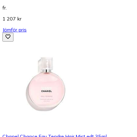
fr.
1 207 kr
Jämför pris
Chanel Chance Eau Tendre Hair Mist edt 35ml