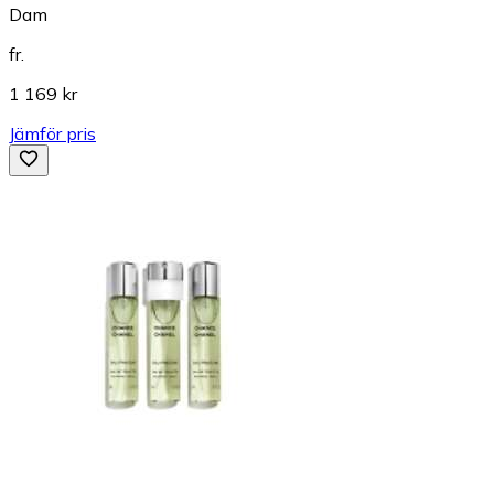
Dam
fr.
1 169 kr
Jämför pris