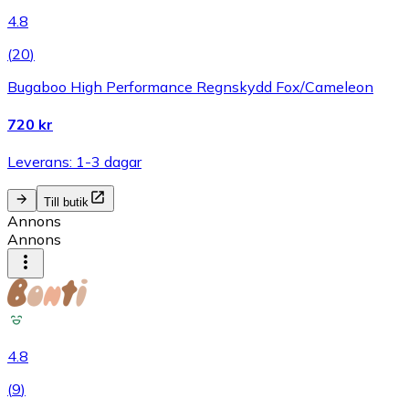
4.8
(
20
)
Bugaboo High Performance Regnskydd Fox/Cameleon
720 kr
Leverans: 1-3 dagar
Till butik
Annons
Annons
4.8
(
9
)