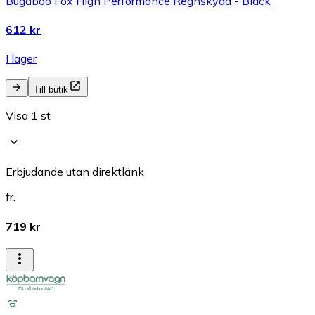
Bugaboo Fox High Performance Regnskydd - Black
612 kr
I lager
Till butik
Visa 1 st
Erbjudande utan direktlänk
fr.
719 kr