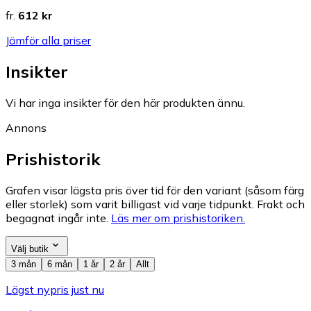
fr.
612 kr
Jämför alla priser
Insikter
Vi har inga insikter för den här produkten ännu.
Annons
Prishistorik
Grafen visar lägsta pris över tid för den variant (såsom färg
eller storlek) som varit billigast vid varje tidpunkt. Frakt och
begagnat ingår inte.
Läs mer om prishistoriken.
Välj butik
3 mån
6 mån
1 år
2 år
Allt
Lägst nypris just nu