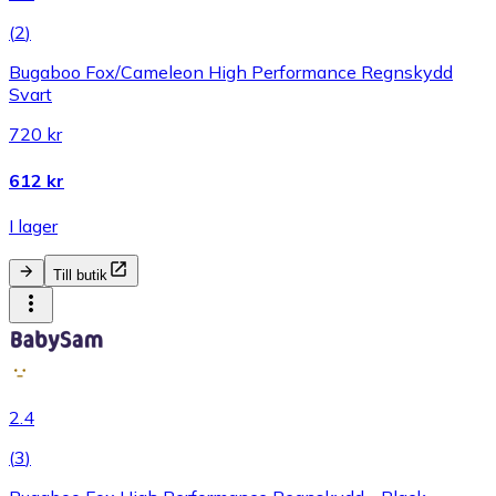
(
2
)
Bugaboo Fox/Cameleon High Performance Regnskydd
Svart
720 kr
612 kr
I lager
Till butik
2.4
(
3
)