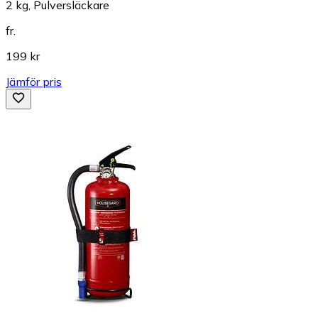
2 kg, Pulversläckare
fr.
199 kr
Jämför pris