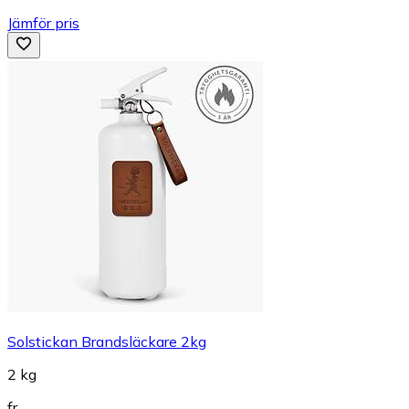
Jämför pris
Solstickan Brandsläckare 2kg
2 kg
fr.