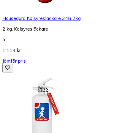
Housegard Kolsyresläckare 34B 2kg
2 kg, Kolsyresläckare
fr.
1 114 kr
Jämför pris