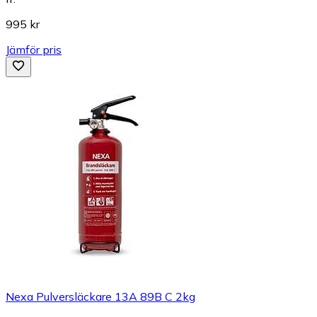
995 kr
Jämför pris
Nexa Pulversläckare 13A 89B C 2kg