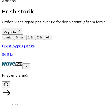
Annons
Prishistorik
Grafen visar lägsta pris över tid för den variant (såsom färg e
Välj butik
3 mån
6 mån
1 år
2 år
Allt
Lägst nypris just nu
366 kr
Pristrend
3
mån