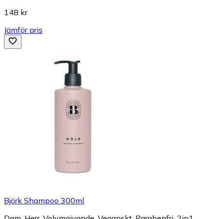
148 kr
Jämför pris
Björk Shampoo 300ml
Dam, Herr, Volymgivande, Veganskt, Parabenfri, 2in1