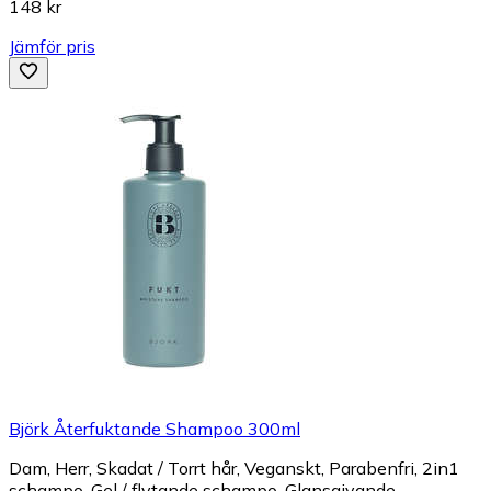
148 kr
Jämför pris
Björk Återfuktande Shampoo 300ml
Dam, Herr, Skadat / Torrt hår, Veganskt, Parabenfri, 2in1
schampo, Gel / flytande schampo, Glansgivande,