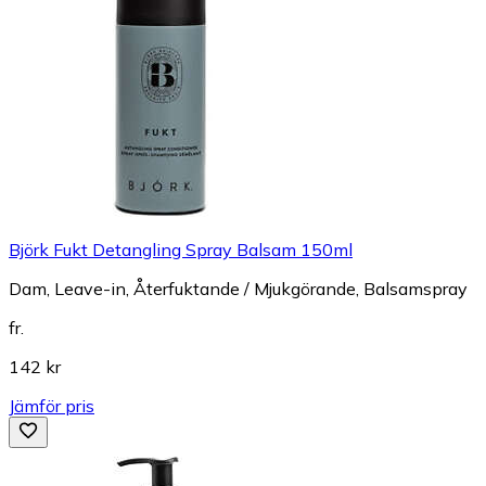
Björk Fukt Detangling Spray Balsam 150ml
Dam, Leave-in, Återfuktande / Mjukgörande, Balsamspray
fr.
142 kr
Jämför pris