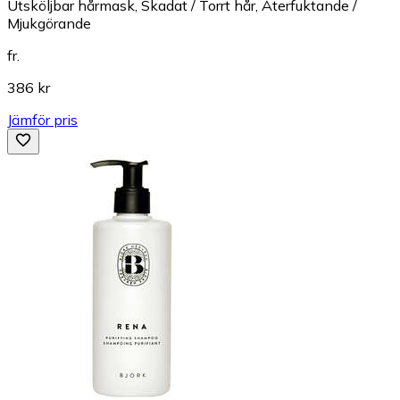
Utsköljbar hårmask, Skadat / Torrt hår, Återfuktande /
Mjukgörande
fr.
386 kr
Jämför pris