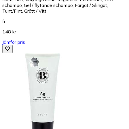
schampo, Gel / flytande schampo, Färgat / Slingat,
Tunt/Fint, Grått / Vitt
fr.
148 kr
Jämför pris