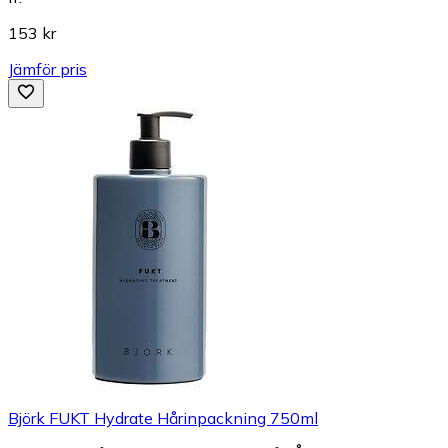
153 kr
Jämför pris
Björk FUKT Hydrate Hårinpackning 750ml