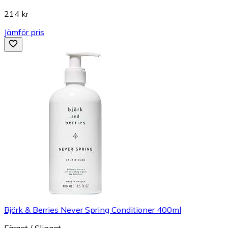
214 kr
Jämför pris
Björk & Berries Never Spring Conditioner 400ml
Färgat / Slingat