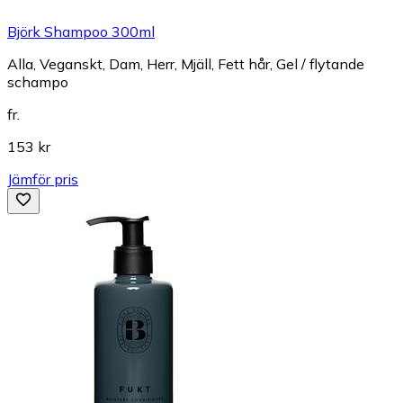
Björk Shampoo 300ml
Alla, Veganskt, Dam, Herr, Mjäll, Fett hår, Gel / flytande
schampo
fr.
153 kr
Jämför pris