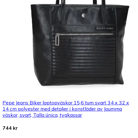
Pepe Jeans Biker laptopväskor 15,6 tum svart 34 x 32 x
14 cm polyester med detaljer i konstläder av Joumma
väskor, svart, Talla única, tygkassar
744 kr