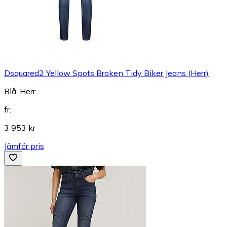
Dsquared2 Yellow Spots Broken Tidy Biker Jeans (Herr)
Blå, Herr
fr.
3 953 kr
Jämför pris