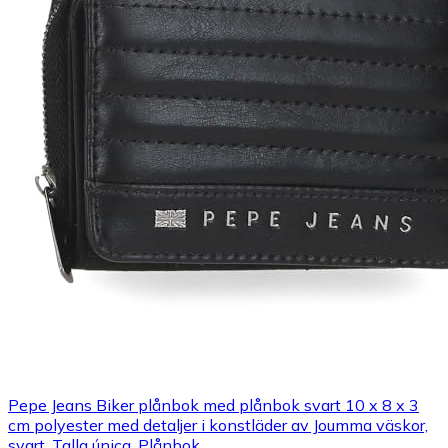
Pepe Jeans Biker plånbok med plånbok svart 10 x 8 x 3
cm polyester med detaljer i konstläder av Joumma väskor,
svart, Talla única, Plånbok