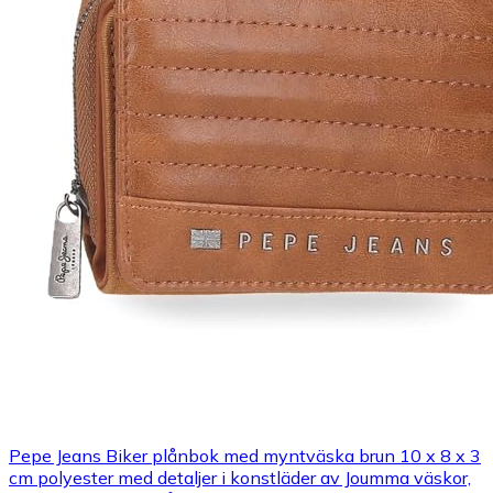
Pepe Jeans Biker plånbok med myntväska brun 10 x 8 x 3
cm polyester med detaljer i konstläder av Joumma väskor,