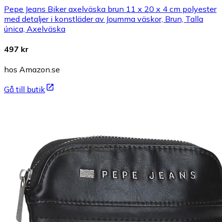
Pepe Jeans Biker axelväska brun 11 x 20 x 4 cm polyester
med detaljer i konstläder av Joumma väskor, Brun, Talla
única, Axelväska
497 kr
hos Amazon.se
Gå till butik