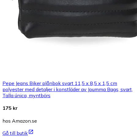
Pepe Jeans Biker plånbok svart 11,5 x 8,5 x 1,5 cm
polyester med detaljer i konstläder av Joumma Bags, svart,
Talla única, myntbörs
175 kr
hos Amazon.se
Gå till butik