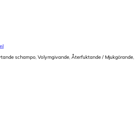
ml
/ flytande schampo, Volymgivande, Återfuktande / Mjukgörande