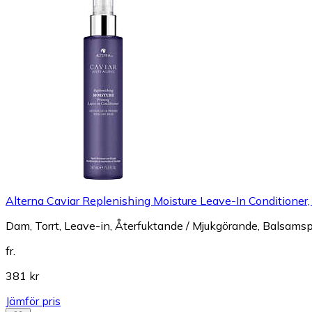
Alterna Caviar Replenishing Moisture Leave-In Conditioner
Dam, Torrt, Leave-in, Återfuktande / Mjukgörande, Balsams
fr.
381 kr
Jämför pris