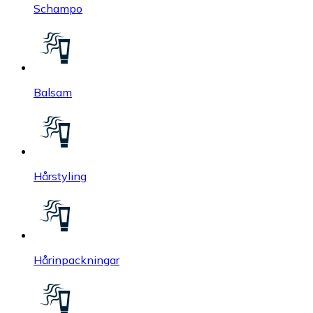
Schampo
Balsam
Hårstyling
Hårinpackningar