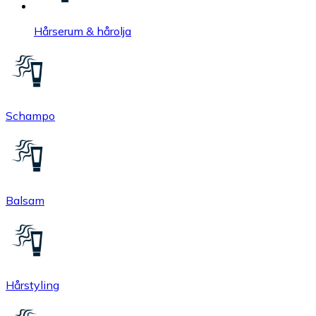
Hårserum & hårolja
Schampo
Balsam
Hårstyling