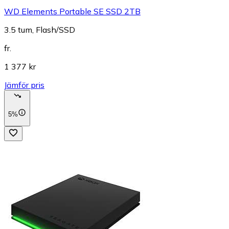
WD Elements Portable SE SSD 2TB
3.5 tum, Flash/SSD
fr.
1 377 kr
Jämför pris
5%