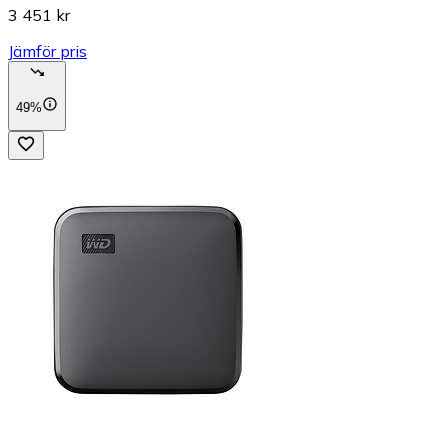
3 451 kr
Jämför pris
49%