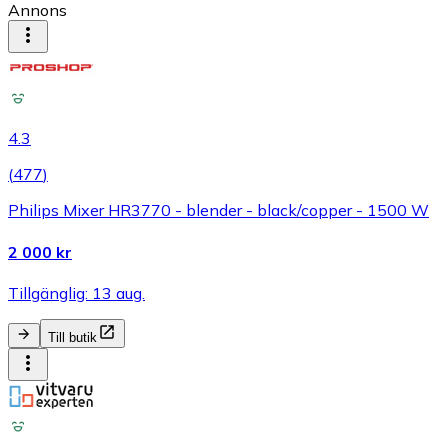
Annons
4.3
(
477
)
Philips Mixer HR3770 - blender - black/copper - 1500 W
2 000 kr
Tillgänglig: 13 aug.
Till butik