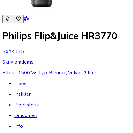
Philips Flip&Juice HR3770
Rank 115
Skriv omdöme
Effekt: 1500 W, Typ: Blender, Volym: 2 liter
Priser
Insikter
Prishistorik
Omdömen
Info