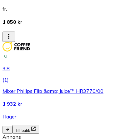
fr.
1 850 kr
3.8
(
1
)
Mixer Philips Flip &amp; Juice™ HR3770/00
1 932 kr
I lager
Till butik
Annons