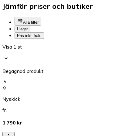
Jämför priser och butiker
Alla filter
I lager
Pris inkl. frakt
Visa 1 st
Begagnad produkt
Nyskick
fr.
1 790 kr