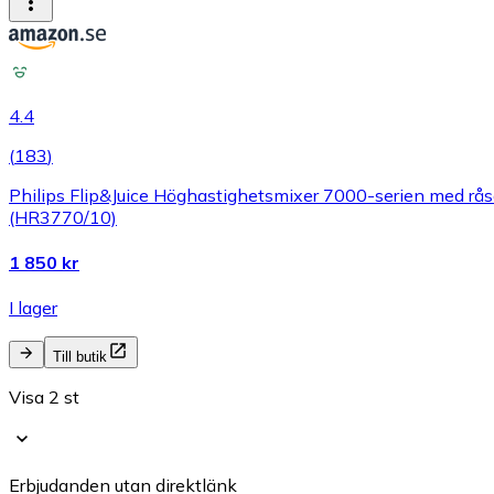
4.4
(
183
)
Philips Flip&Juice Höghastighetsmixer 7000-serien med rås
(HR3770/10)
1 850 kr
I lager
Till butik
Visa 2 st
Erbjudanden utan direktlänk