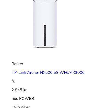
Router
TP-Link Archer NX500 5G WF6/AX3000
fr.
2 845 kr
hos
POWER
+9 butiker