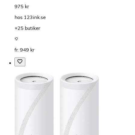
975 kr
hos
123ink.se
+25 butiker
fr. 949 kr