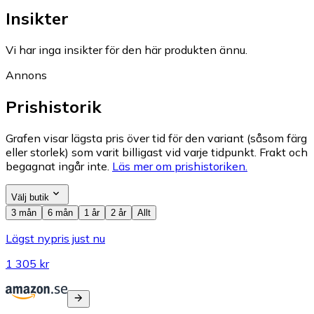
Insikter
Vi har inga insikter för den här produkten ännu.
Annons
Prishistorik
Grafen visar lägsta pris över tid för den variant (såsom färg
eller storlek) som varit billigast vid varje tidpunkt. Frakt och
begagnat ingår inte.
Läs mer om prishistoriken.
Välj butik
3 mån
6 mån
1 år
2 år
Allt
Lägst nypris just nu
1 305 kr