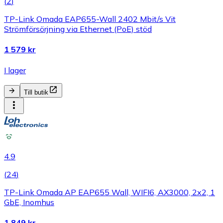
(
2
)
TP-Link Omada EAP655-Wall 2402 Mbit/s Vit
Strömförsörjning via Ethernet (PoE) stöd
1 579 kr
I lager
Till butik
4.9
(
24
)
TP-Link Omada AP EAP655 Wall, WIFI6, AX3000, 2x2, 1
GbE, Inomhus
1 849 kr