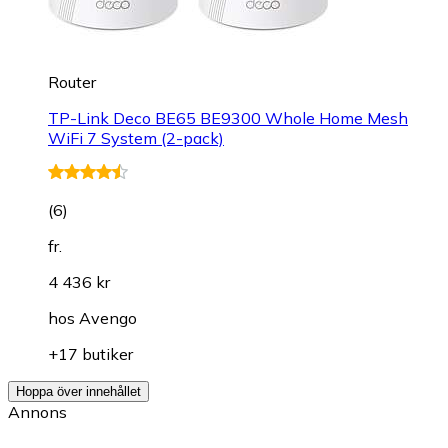
Router
TP-Link Deco BE65 BE9300 Whole Home Mesh
WiFi 7 System (2-pack)
(
6
)
fr.
4 436 kr
hos
Avengo
+17 butiker
Hoppa över innehållet
Annons