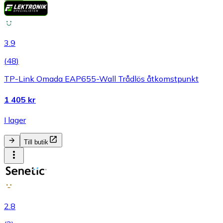
3.9
(
48
)
TP-Link Omada EAP655-Wall Trådlös åtkomstpunkt
1 405 kr
I lager
Till butik
2.8