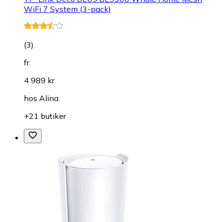
WiFi 7 System (3-pack)
(
3
)
fr.
4 989 kr
hos
Alina
+21 butiker