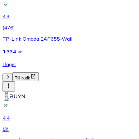
4.3
(
476
)
TP-Link Omada EAP655-Wall
1 334 kr
I lager
Till butik
4.4
(
3
)