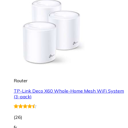
Router
TP-Link Deco X60 Whole-Home Mesh WiFi System
(3-pack)
(
26
)
fr.