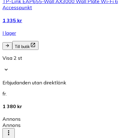
TP-Link EAP655-Wall AX3000 Wall Plate Wi-Fi 6
Accesspunkt
1 335 kr
I lager
Till butik
Visa 2 st
Erbjudanden utan direktlänk
fr.
1 380 kr
Annons
Annons