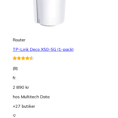
Router
TP-Link Deco X50-5G (1-pack)
(
8
)
fr.
2 890 kr
hos
Multitech Data
+27 butiker