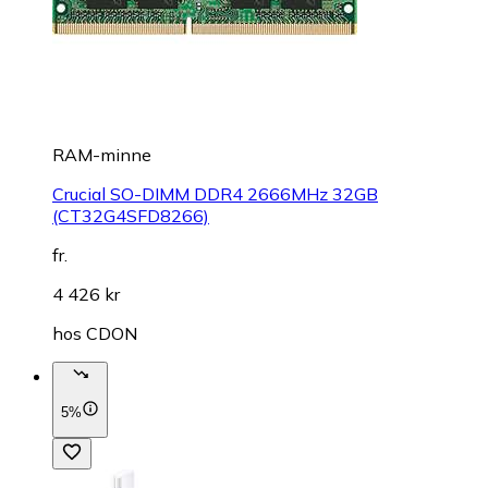
RAM-minne
Crucial SO-DIMM DDR4 2666MHz 32GB
(CT32G4SFD8266)
fr.
4 426 kr
hos
CDON
5%