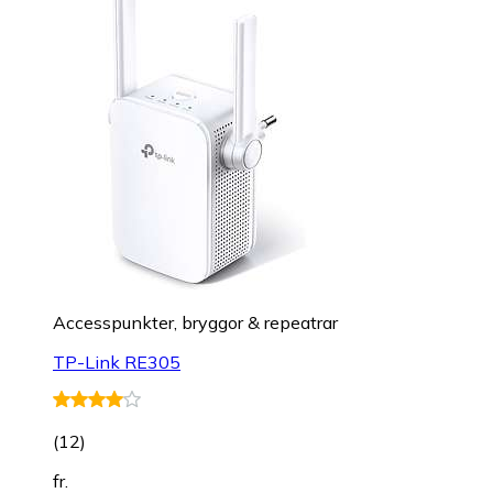
Accesspunkter, bryggor & repeatrar
TP-Link RE305
(
12
)
fr.