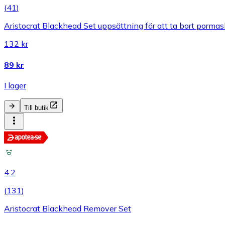
(
41
)
Aristocrat Blackhead Set uppsättning för att ta bort pormas
132 kr
89 kr
I lager
Till butik
4.2
(
131
)
Aristocrat Blackhead Remover Set