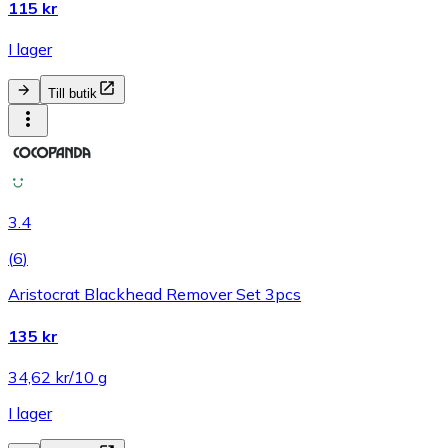
115 kr
I lager
Till butik
3.4
(
6
)
Aristocrat Blackhead Remover Set 3pcs
135 kr
34,62 kr/10 g
I lager