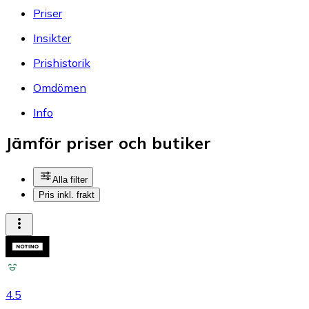
Priser
Insikter
Prishistorik
Omdömen
Info
Jämför priser och butiker
Alla filter
Pris inkl. frakt
4.5