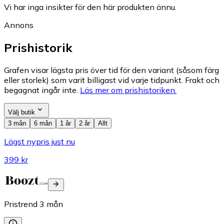
Vi har inga insikter för den här produkten ännu.
Annons
Prishistorik
Grafen visar lägsta pris över tid för den variant (såsom färg
eller storlek) som varit billigast vid varje tidpunkt. Frakt och
begagnat ingår inte.
Läs mer om prishistoriken.
Välj butik
3 mån
6 mån
1 år
2 år
Allt
Lägst nypris just nu
399 kr
Pristrend
3
mån