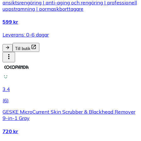
ansiktsrengöring | anti-aging och rengöring | professionell
uppstramning | pormaskborttagare
599 kr
Leverans: 0-6 dagar
Till butik
3.4
(
6
)
GESKE MicroCurrent Skin Scrubber & Blackhead Remover
9-in-1 Gray
720 kr