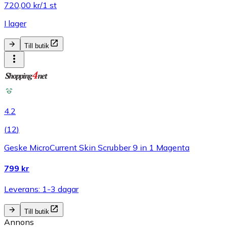
720,00 kr/1 st
I lager
Till butik
4.2
(
12
)
Geske MicroCurrent Skin Scrubber 9 in 1 Magenta
799 kr
Leverans: 1-3 dagar
Till butik
Annons