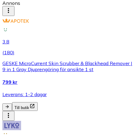
Annons
3.8
(
180
)
GESKE MicroCurrent Skin Scrubber & Blackhead Remover |
9 in 1 Gray Djuprengöring för ansikte 1 st
799 kr
Leverans: 1-2 dagar
Till butik