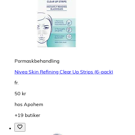
Pormaskbehandling
Nivea Skin Refining Clear Up Strips (6-pack)
fr.
50 kr
hos
Apohem
+19 butiker