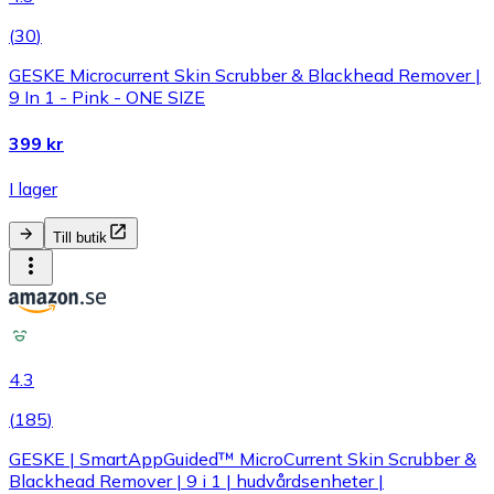
(
30
)
GESKE Microcurrent Skin Scrubber & Blackhead Remover |
9 In 1 - Pink - ONE SIZE
399 kr
I lager
Till butik
4.3
(
185
)
GESKE | SmartAppGuided™ MicroCurrent Skin Scrubber &
Blackhead Remover | 9 i 1 | hudvårdsenheter |