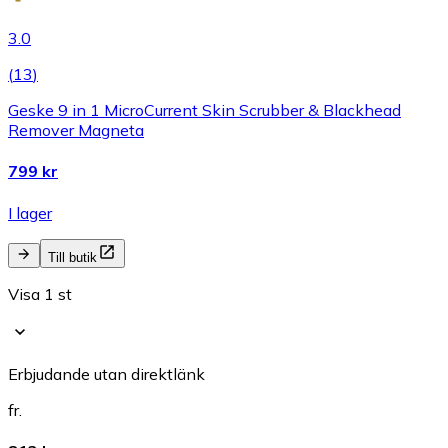
3.0
(
13
)
Geske 9 in 1 MicroCurrent Skin Scrubber & Blackhead
Remover Magneta
799 kr
I lager
Till butik
Visa 1 st
Erbjudande utan direktlänk
fr.