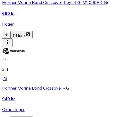
Hohner Marine Band Crossover, Key of G (M2009BX-G)
680 kr
I lager
Till butik
3.4
(
3
)
Hohner Marine Band Crossover - G
949 kr
Okänt lager