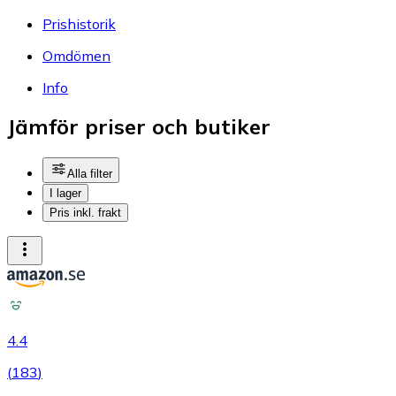
Prishistorik
Omdömen
Info
Jämför priser och butiker
Alla filter
I lager
Pris inkl. frakt
4.4
(
183
)