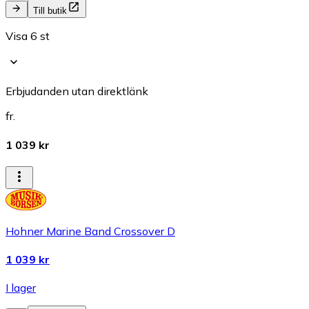
Till butik
Visa 6 st
Erbjudanden utan direktlänk
fr.
1 039 kr
Hohner Marine Band Crossover D
1 039 kr
I lager