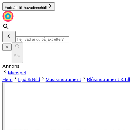
Fortsätt till huvudinnehåll
Sök
Annons
Munspel
Hem
Ljud & Bild
Musikinstrument
Blås­in­stru­ment & ti