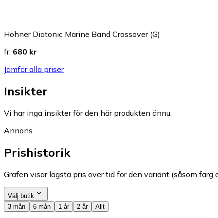
Hohner Diatonic Marine Band Crossover (G)
fr.
680 kr
Jämför alla priser
Insikter
Vi har inga insikter för den här produkten ännu.
Annons
Prishistorik
Grafen visar lägsta pris över tid för den variant (såsom färg e
Välj butik
3 mån
6 mån
1 år
2 år
Allt