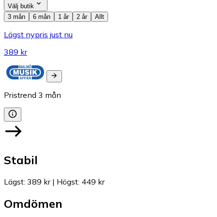
Välj butik
3 mån
6 mån
1 år
2 år
Allt
Lägst nypris just nu
389 kr
Pristrend
3
mån
Stabil
Lägst
:
389 kr
|
Högst
:
449 kr
Omdömen