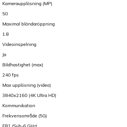
Kameraupplösning (MP)
50
Maximal bländaröppning
1.8
Videoinspelning
Ja
Bildhastighet (max)
240 fps
Max upplösning (video)
3840x2160 (4K Ultra HD)
Kommunikation
Frekvensområde (5G)
FR1 (Sub-6 GHz)