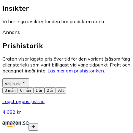
Insikter
Vi har inga insikter för den här produkten ännu.
Annons
Prishistorik
Grafen visar lägsta pris över tid för den variant (såsom färg
eller storlek) som varit billigast vid varje tidpunkt. Frakt och
begagnat ingår inte.
Läs mer om prishistoriken.
Välj butik
3 mån
6 mån
1 år
2 år
Allt
Lägst nypris just nu
4 682 kr