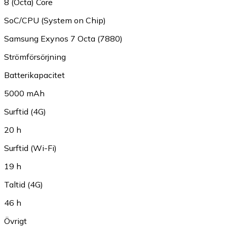
8 (Octa) Core
SoC/CPU (System on Chip)
Samsung Exynos 7 Octa (7880)
Strömförsörjning
Batterikapacitet
5000 mAh
Surftid (4G)
20 h
Surftid (Wi-Fi)
19 h
Taltid (4G)
46 h
Övrigt