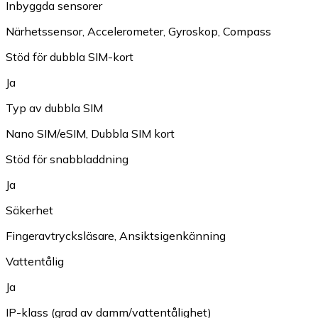
Inbyggda sensorer
Närhetssensor
,
Accelerometer
,
Gyroskop
,
Compass
Stöd för dubbla SIM-kort
Ja
Typ av dubbla SIM
Nano SIM/eSIM
,
Dubbla SIM kort
Stöd för snabbladdning
Ja
Säkerhet
Fingeravtrycksläsare
,
Ansiktsigenkänning
Vattentålig
Ja
IP-klass (grad av damm/vattentålighet)