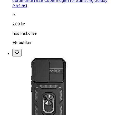
dbramante1928 Copenhagen for Samsung Galaxy
A54 5G
fr.
269 kr
hos
Inskal.se
+6 butiker