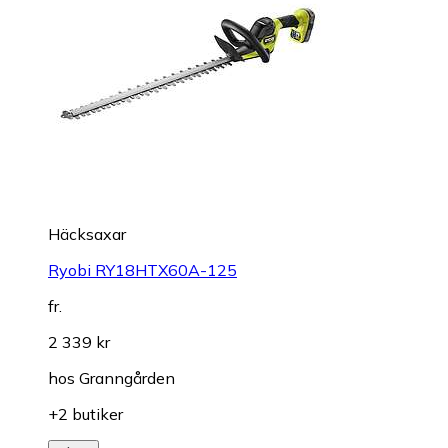
Häcksaxar
Ryobi RY18HTX60A-125
fr.
2 339 kr
hos
Granngården
+2 butiker