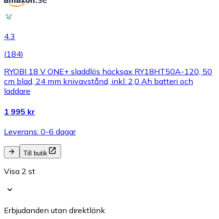
4.3
(
184
)
RYOBI 18 V ONE+ sladdlös häcksax RY18HT50A-120, 50
cm blad, 24 mm knivavstånd, inkl. 2,0 Ah batteri och
laddare
1 995 kr
Leverans: 0-6 dagar
Till butik
Visa 2 st
Erbjudanden utan direktlänk