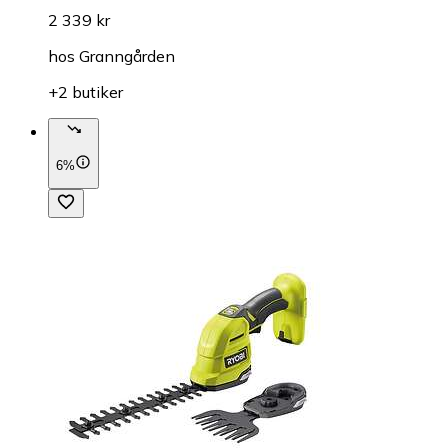
2 339 kr
hos
Granngården
+2 butiker
6%