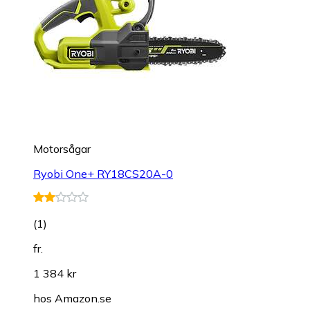
Motorsågar
Ryobi One+ RY18CS20A-0
(
1
)
fr.
1 384 kr
hos
Amazon.se