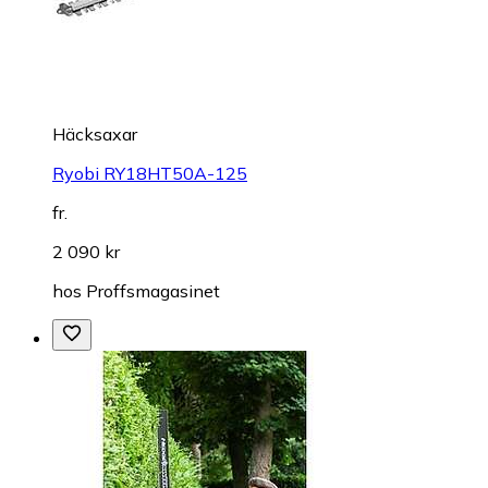
Häcksaxar
Ryobi RY18HT50A-125
fr.
2 090 kr
hos
Proffsmagasinet