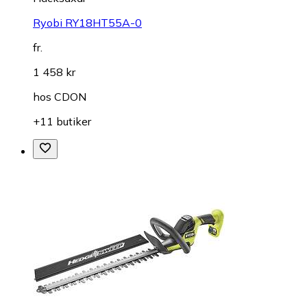
Ryobi RY18HT55A-0
fr.
1 458 kr
hos
CDON
+11 butiker