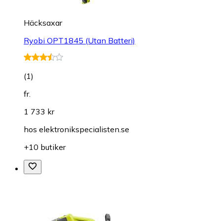
Häcksaxar
Ryobi OPT1845 (Utan Batteri)
(
1
)
fr.
1 733 kr
hos
elektronikspecialisten.se
+10 butiker