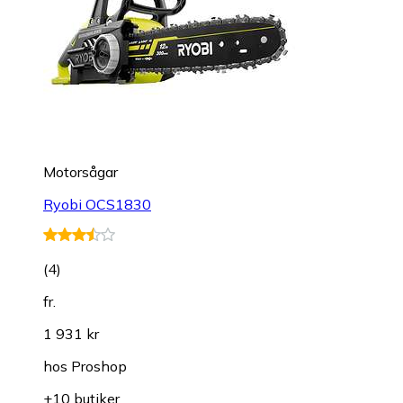
Motorsågar
Ryobi OCS1830
(
4
)
fr.
1 931 kr
hos
Proshop
+10 butiker