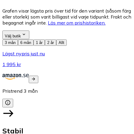
Grafen visar lägsta pris över tid för den variant (såsom färg
eller storlek) som varit billigast vid varje tidpunkt. Frakt och
begagnat ingår inte.
Läs mer om prishistoriken.
Välj butik
3 mån
6 mån
1 år
2 år
Allt
Lägst nypris just nu
1 995 kr
Pristrend
3
mån
Stabil