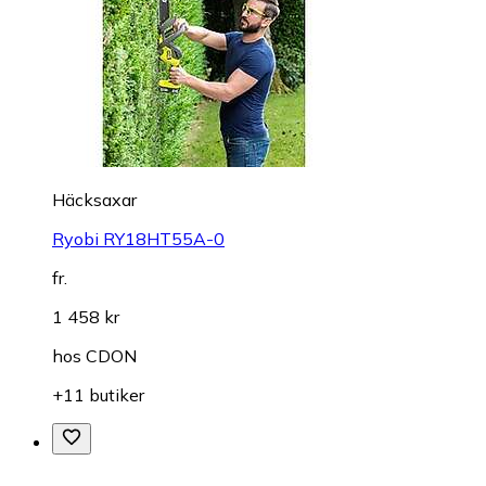
Häcksaxar
Ryobi RY18HT55A-0
fr.
1 458 kr
hos
CDON
+11 butiker