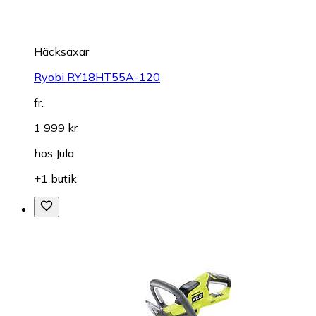
Häcksaxar
Ryobi RY18HT55A-120
fr.
1 999 kr
hos
Jula
+1 butik