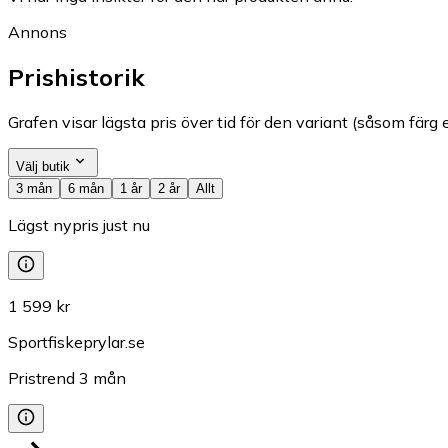
Annons
Prishistorik
Grafen visar lägsta pris över tid för den variant (såsom färg e
Välj butik
3 mån
6 mån
1 år
2 år
Allt
Lägst nypris just nu
1 599 kr
Sportfiskeprylar.se
Pristrend
3
mån