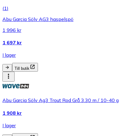
(
1
)
Abu Garcia Sölv AG3 haspelspö
1 996 kr
1 697 kr
I lager
Till butik
Abu Garcia Sölv Ag3 Trout Rod Grå 3.30 m / 10-40 g
1 908 kr
I lager