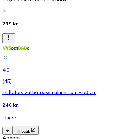
fr.
239 kr
4.0
(
45
)
Hultafors vattenpass i aluminium - 60 cm
246 kr
I lager
Till butik
Annons