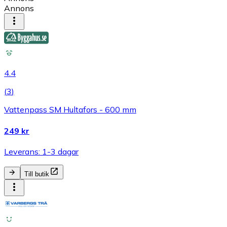
Annons
4.4
(
3
)
Vattenpass SM Hultafors - 600 mm
249 kr
Leverans: 1-3 dagar
Till butik