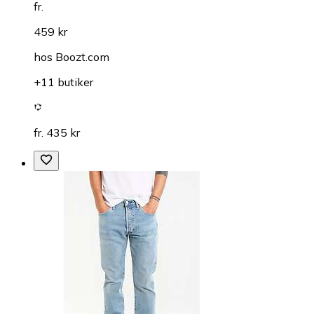
fr.
459 kr
hos
Boozt.com
+11 butiker
fr. 435 kr