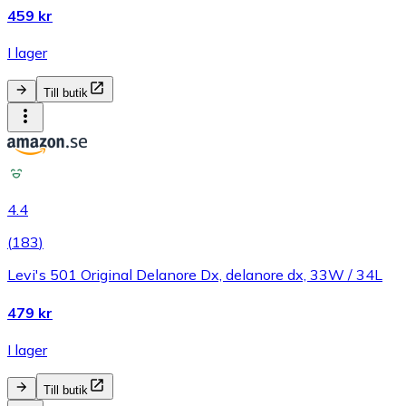
459 kr
I lager
Till butik
4.4
(
183
)
Levi's 501 Original Delanore Dx, delanore dx, 33W / 34L
479 kr
I lager
Till butik