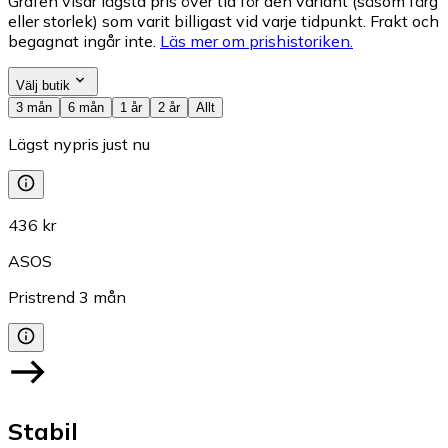
Grafen visar lägsta pris över tid för den variant (såsom färg
eller storlek) som varit billigast vid varje tidpunkt. Frakt och
begagnat ingår inte.
Läs mer om prishistoriken.
Välj butik
3 mån
6 mån
1 år
2 år
Allt
Lägst nypris just nu
436 kr
ASOS
Pristrend
3
mån
Stabil