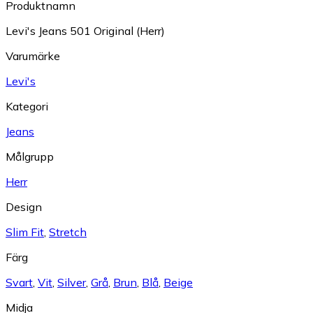
Produktnamn
Levi's Jeans 501 Original (Herr)
Varumärke
Levi's
Kategori
Jeans
Målgrupp
Herr
Design
Slim Fit
,
Stretch
Färg
Svart
,
Vit
,
Silver
,
Grå
,
Brun
,
Blå
,
Beige
Midja