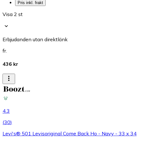
Pris inkl. frakt
Visa 2 st
Erbjudanden utan direktlänk
fr.
436 kr
4.3
(
30
)
Levi's® 501 Levisoriginal Come Back Ho - Navy - 33 x 34