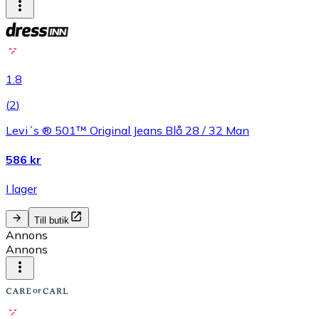
1.8
(
2
)
Levi´s ® 501™ Original Jeans Blå 28 / 32 Man
586 kr
I lager
Till butik
Annons
Annons