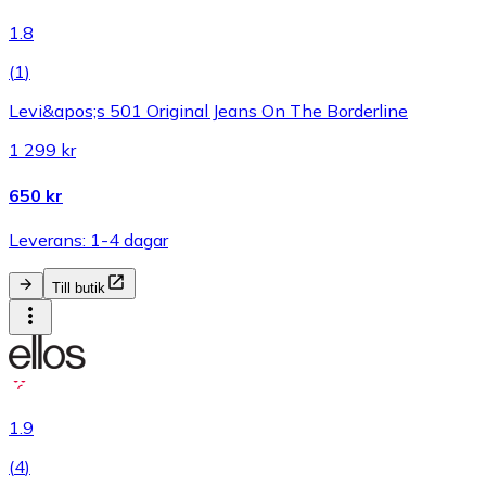
1.8
(
1
)
Levi&apos;s 501 Original Jeans On The Borderline
1 299 kr
650 kr
Leverans: 1-4 dagar
Till butik
1.9
(
4
)