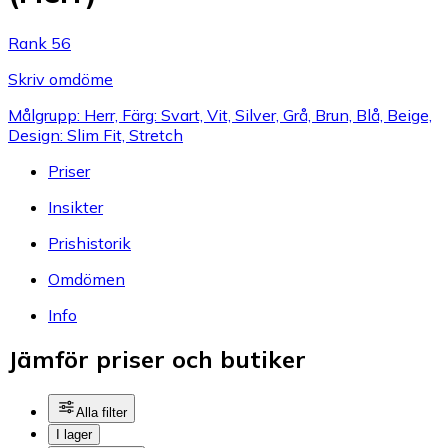
Rank 56
Skriv omdöme
Målgrupp: Herr, Färg: Svart, Vit, Silver, Grå, Brun, Blå, Beige,
Design: Slim Fit, Stretch
Priser
Insikter
Prishistorik
Omdömen
Info
Jämför priser och butiker
Alla filter
I lager