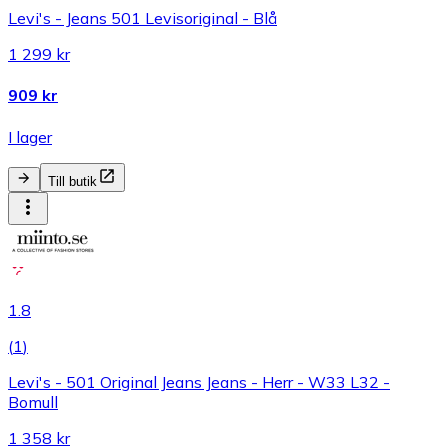
Levi's - Jeans 501 Levisoriginal - Blå
1 299 kr
909 kr
I lager
Till butik
1.8
(
1
)
Levi's - 501 Original Jeans Jeans - Herr - W33 L32 -
Bomull
1 358 kr