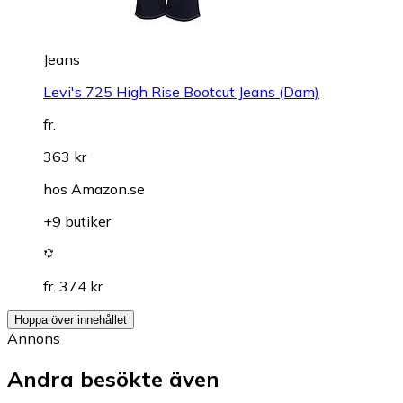
Jeans
Levi's 725 High Rise Bootcut Jeans (Dam)
fr.
363 kr
hos
Amazon.se
+9 butiker
fr. 374 kr
Hoppa över innehållet
Annons
Andra besökte även