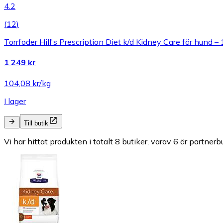
4.2
(
12
)
Torrfoder Hill's Prescription Diet k/d Kidney Care för hund –
1 249 kr
104,08 kr/kg
I lager
Till butik
Vi har hittat produkten i totalt 8 butiker, varav 6 är partnerbu