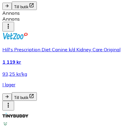
Till butik
Annons
Annons
Hill's Prescription Diet Canine k/d Kidney Care Original
1 119 kr
93,25 kr/kg
I lager
Till butik