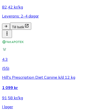
82,42 kr/kg
Leverans: 2-4 dagar
Till butik
4.3
(
55
)
Hill's Prescription Diet Canine k/d 12 kg
1 099 kr
91,58 kr/kg
I lager