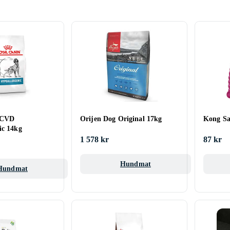
 CVD
Orijen Dog Original 17kg
Kong Sa
ic 14kg
1 578 kr
87 kr
Hundmat
Hundmat