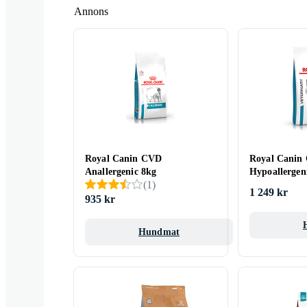
Annons
Royal Canin CVD
Royal Canin
Anallergenic 8kg
Hypoallergen
(
1
)
1 249 kr
935 kr
Hundmat