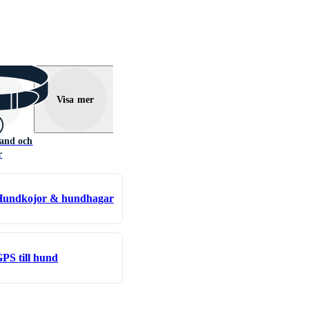
Visa mer
and och
r
Hundkojor & hundhagar
PS till hund