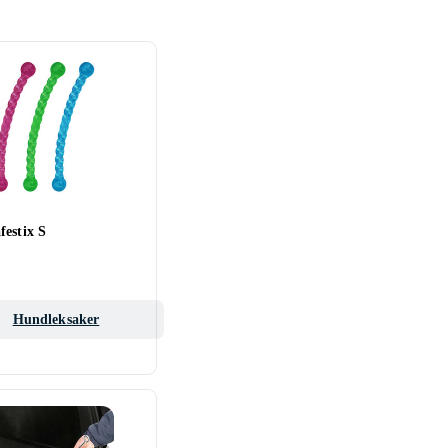
festix S
Hundleksaker