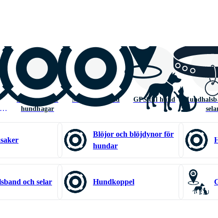
Hundkojor &
Munkorg Hund
GPS till hund
Hundhalsb
hundhagar
sela
Blöjor och blöjdynor för
saker
hundar
sband och selar
Hundkoppel
G