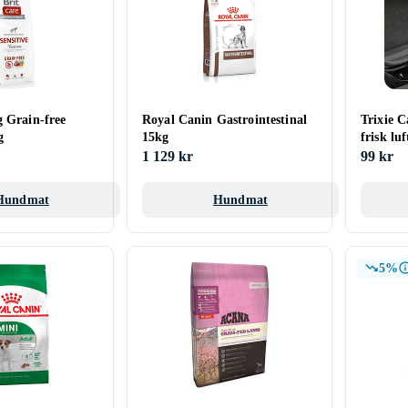
g Grain-free
Royal Canin Gastrointestinal
Trixie C
g
15kg
frisk luf
1 129 kr
99 kr
Hundmat
Hundmat
5%