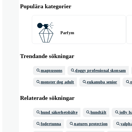
Populära kategorier
Parfym
Trendande sökningar
magnussons
doggy professional skonsam
monster dog adult
eukanuba senior
Relaterade sökningar
hund säkerhetsbälte
hundtält
jolly b
fodertunna
natures protection
valph