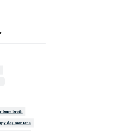
r
TV
o
r bone broth
ppy dog montana