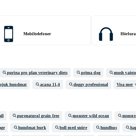
Mobiltelefoner
Hörlura
purina pro plan veterinary diets
prima dog
mush vaist
mjuk hundmat
acana 11,4
doggy professional
Visa mer
all
purenatural grain free
monster wild ocean
monste
age
hundmat burk
boll med snöre
hundhus
ha