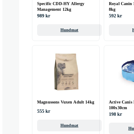
Specific CDD-HY Allergy
Royal Canin
Management 12kg
8kg
989 kr
592 kr
Hundmat
Magnussons Vuxen Adult 14kg
Active Canis
100x30cm
555 kr
198 kr
Hundmat
Hu