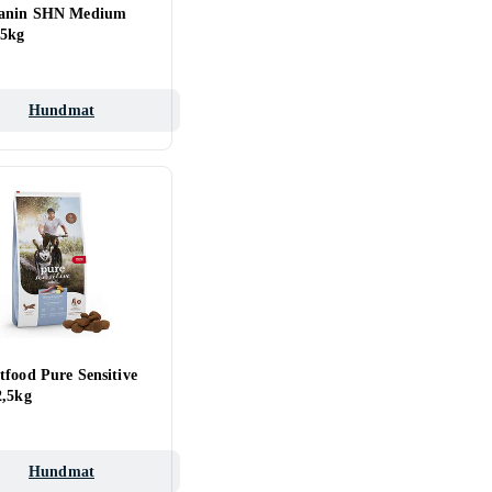
Canin SHN Medium
15kg
Hundmat
tfood Pure Sensitive
2,5kg
Hundmat