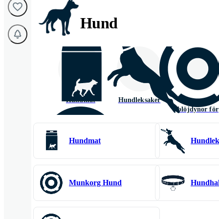
Hund
Hundmat
Hundleksaker
Blöjor och
blöjdynor för
hundar
Hundmat
Hundlek
Hundkläder
Hundkoppel
Munkorg Hund
Hundhal