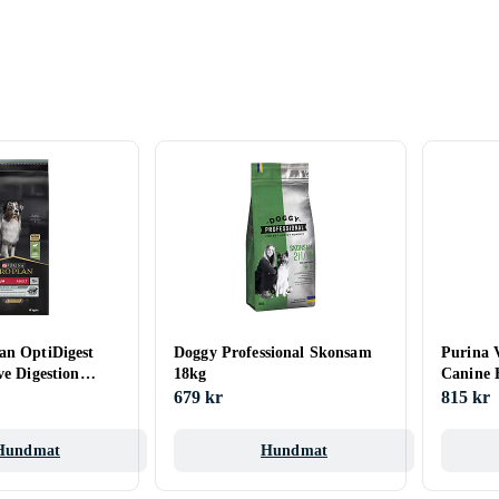
an OptiDigest
Doggy Professional Skonsam
Purina V
ve Digestion
18kg
Canine 
g
11kg
679 kr
815 kr
Hundmat
Hundmat