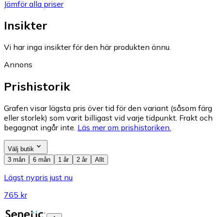
Jämför alla priser
Insikter
Vi har inga insikter för den här produkten ännu.
Annons
Prishistorik
Grafen visar lägsta pris över tid för den variant (såsom färg
eller storlek) som varit billigast vid varje tidpunkt. Frakt och
begagnat ingår inte.
Läs mer om prishistoriken.
Välj butik
3 mån
6 mån
1 år
2 år
Allt
Lägst nypris just nu
765 kr