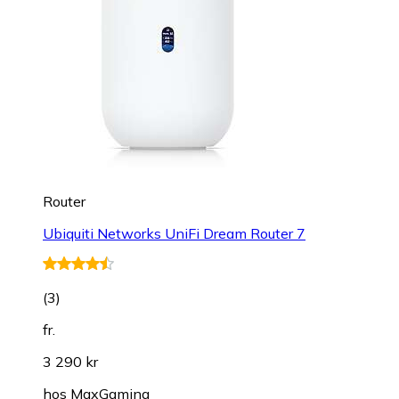
Router
Ubiquiti Networks UniFi Dream Router 7
(
3
)
fr.
3 290 kr
hos
MaxGaming