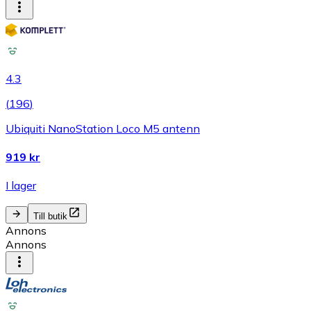
4.3
(
196
)
Ubiquiti NanoStation Loco M5 antenn
919 kr
I lager
Till butik
Annons
Annons