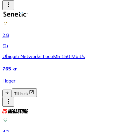
2.8
(
2
)
Ubiquiti Networks LocoM5 150 Mbit/s
765 kr
I lager
Till butik
4.3