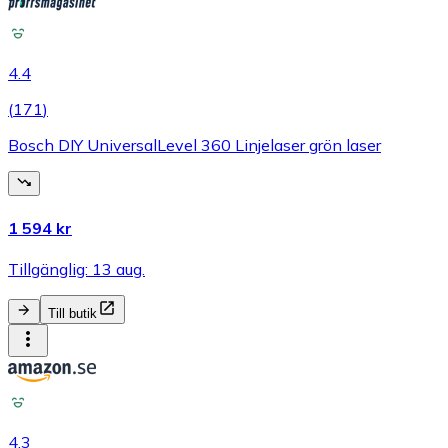
4.4
(
171
)
Bosch DIY UniversalLevel 360 Linjelaser grön laser
1 594 kr
Tillgänglig: 13 aug.
Till butik
4.3