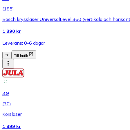
(
185
)
Bosch krysslaser UniversalLevel 360 (vertikala och horisontella
1 890 kr
Leverans: 0-6 dagar
Till butik
3.9
(
30
)
Korslaser
1 899 kr