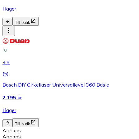
I lager
Till butik
3.9
(
5
)
Bosch DIY Cirkellaser Universallevel 360 Basic
2 195 kr
I lager
Till butik
Annons
Annons