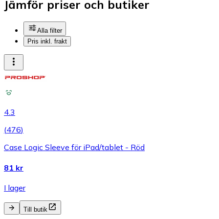
Jämför priser och butiker
Alla filter
Pris inkl. frakt
4.3
(
476
)
Case Logic Sleeve för iPad/tablet - Röd
81 kr
I lager
Till butik