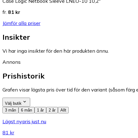
Case Logic Netbook Sleeve LNEO-10 10,2"
fr.
81 kr
Jämför alla priser
Insikter
Vi har inga insikter för den här produkten ännu.
Annons
Prishistorik
Grafen visar lägsta pris över tid för den variant (såsom färg e
Välj butik
3 mån
6 mån
1 år
2 år
Allt
Lägst nypris just nu
81 kr