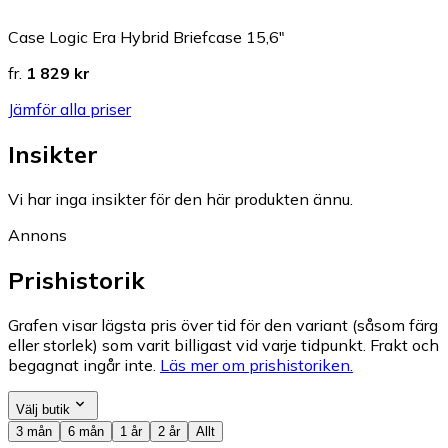
Case Logic Era Hybrid Briefcase 15,6"
fr.
1 829 kr
Jämför alla priser
Insikter
Vi har inga insikter för den här produkten ännu.
Annons
Prishistorik
Grafen visar lägsta pris över tid för den variant (såsom färg
eller storlek) som varit billigast vid varje tidpunkt. Frakt och
begagnat ingår inte.
Läs mer om prishistoriken.
Välj butik
3 mån
6 mån
1 år
2 år
Allt