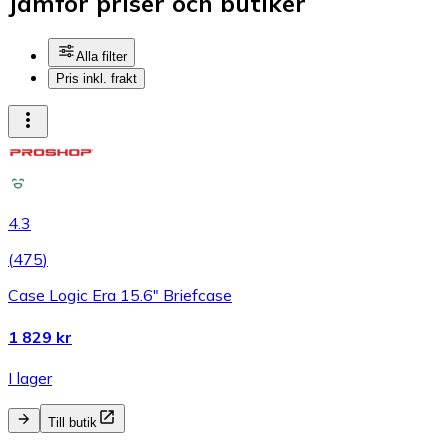
Jämför priser och butiker
Alla filter
Pris inkl. frakt
4.3
(
475
)
Case Logic Era 15.6" Briefcase
1 829 kr
I lager
Till butik