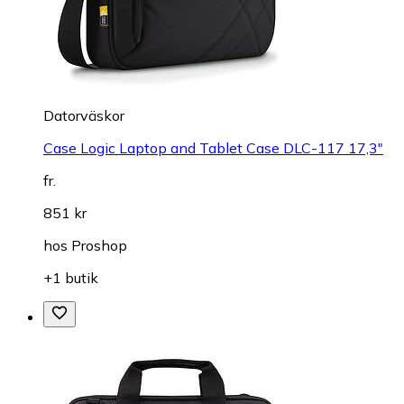
Datorväskor
Case Logic Laptop and Tablet Case DLC-117 17,3"
fr.
851 kr
hos
Proshop
+1 butik