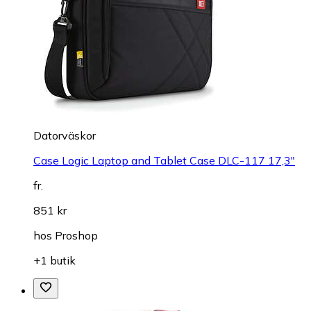
Datorväskor
Case Logic Laptop and Tablet Case DLC-117 17,3"
fr.
851 kr
hos
Proshop
+1 butik