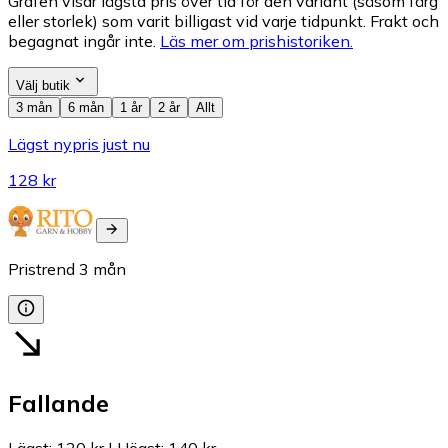
Grafen visar lägsta pris över tid för den variant (såsom färg
eller storlek) som varit billigast vid varje tidpunkt. Frakt och
begagnat ingår inte.
Läs mer om prishistoriken.
Välj butik
3 mån
6 mån
1 år
2 år
Allt
Lägst nypris just nu
128 kr
Pristrend
3
mån
Fallande
Lägst
:
120 kr
|
Högst
:
140 kr