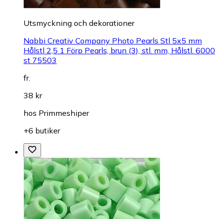
Utsmyckning och dekorationer
Nabbi Creativ Company Photo Pearls Stl 5x5 mm
Hålstl 2,5 1 Förp Pearls, brun (3), stl. mm, Hålstl. 6000
st 75503
fr.
38 kr
hos
Primmeshiper
+6 butiker