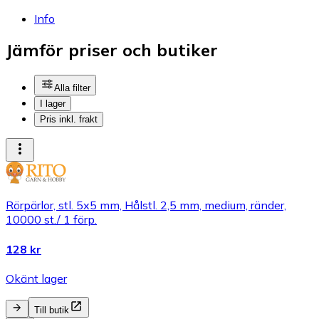
Info
Jämför priser och butiker
Alla filter
I lager
Pris inkl. frakt
Rörpärlor, stl. 5x5 mm, Hålstl. 2,5 mm, medium, ränder,
10000 st./ 1 förp.
128 kr
Okänt lager
Till butik