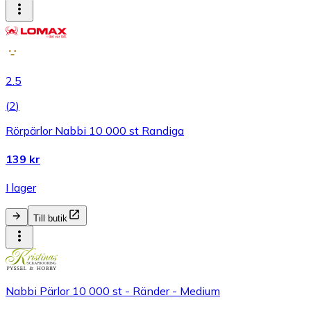
2.5
(
2
)
Rörpärlor Nabbi 10 000 st Randiga
139 kr
I lager
Till butik
Nabbi Pärlor 10 000 st - Ränder - Medium