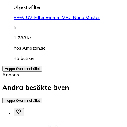
Objektivfilter
B+W UV-Filter 86 mm MRC Nano Master
fr.
1 788 kr
hos
Amazon.se
+5 butiker
Hoppa över innehållet
Annons
Andra besökte även
Hoppa över innehållet