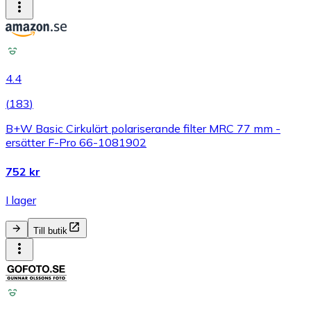
4.4
(
183
)
B+W Basic Cirkulärt polariserande filter MRC 77 mm -
ersätter F-Pro 66-1081902
752 kr
I lager
Till butik