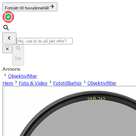
Fortsätt till huvudinnehåll
Sök
Annons
Objektivfilter
Hem
Foto & Video
Fototillbehör
Objektivfilter