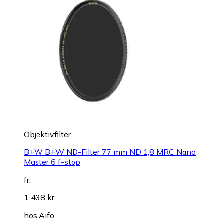
Objektivfilter
B+W B+W ND-Filter 77 mm ND 1,8 MRC Nano
Master 6 f-stop
fr.
1 438 kr
hos
Aifo