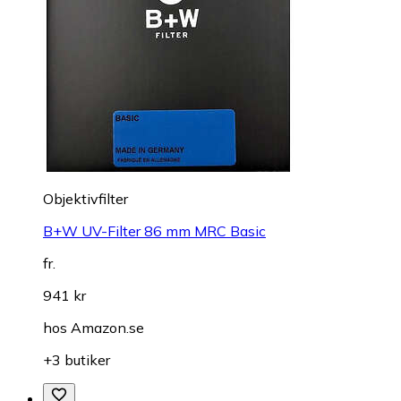
Objektivfilter
B+W UV-Filter 86 mm MRC Basic
fr.
941 kr
hos
Amazon.se
+3 butiker