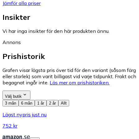
Jämför alla priser
Insikter
Vi har inga insikter för den här produkten ännu.
Annons
Prishistorik
Grafen visar lägsta pris över tid för den variant (såsom färg
eller storlek) som varit billigast vid varje tidpunkt. Frakt och
begagnat ingår inte.
Läs mer om prishistoriken.
Välj butik
3 mån
6 mån
1 år
2 år
Allt
Lägst nypris just nu
752 kr