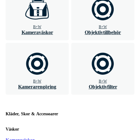
B+W
B+W
Kameraväskor
Objektivtillbehör
B+W
B+W
Kamerarengöring
Objektivfilter
Kläder, Skor & Accessoarer
Väskor