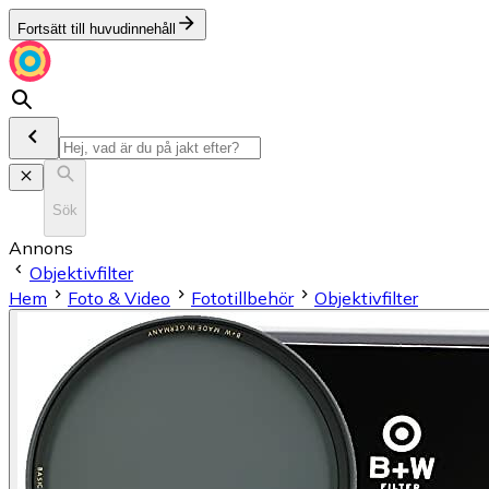
Fortsätt till huvudinnehåll
Sök
Annons
Objektivfilter
Hem
Foto & Video
Fototillbehör
Objektivfilter