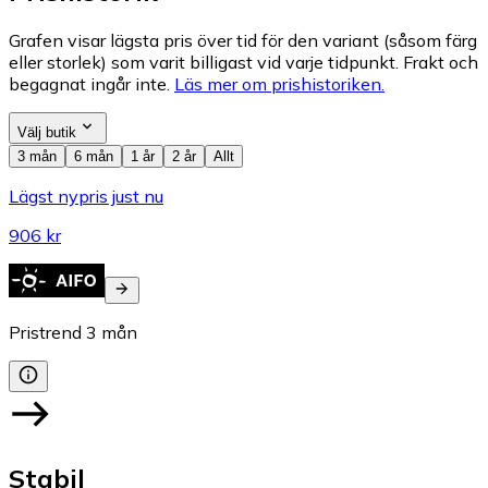
Grafen visar lägsta pris över tid för den variant (såsom färg
eller storlek) som varit billigast vid varje tidpunkt. Frakt och
begagnat ingår inte.
Läs mer om prishistoriken.
Välj butik
3 mån
6 mån
1 år
2 år
Allt
Lägst nypris just nu
906 kr
Pristrend
3
mån
Stabil