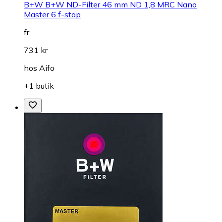
B+W B+W ND-Filter 46 mm ND 1,8 MRC Nano
Master 6 f-stop
fr.
731 kr
hos
Aifo
+1 butik