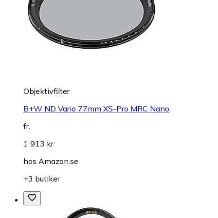
Objektivfilter
B+W ND Vario 77mm XS-Pro MRC Nano
fr.
1 913 kr
hos
Amazon.se
+3 butiker