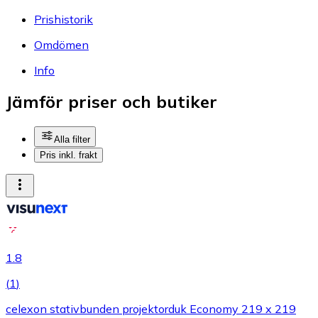
Prishistorik
Omdömen
Info
Jämför priser och butiker
Alla filter
Pris inkl. frakt
1.8
(
1
)
celexon stativbunden projektorduk Economy 219 x 219