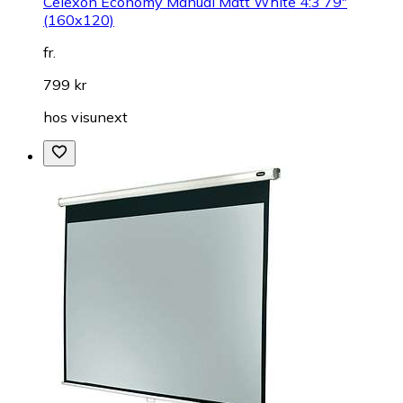
Celexon Economy Manual Matt White 4:3 79"
(160x120)
fr.
799 kr
hos
visunext