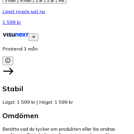
3 mån
6 mån
1 år
2 år
Allt
Lägst nypris just nu
1 599 kr
Pristrend
3
mån
Stabil
Lägst
:
1 599 kr
|
Högst
:
1 599 kr
Omdömen
Berätta vad du tycker om produkten eller läs andras