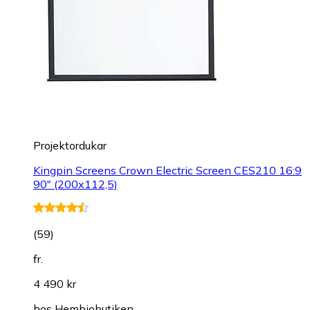
Projektordukar
Kingpin Screens Crown Electric Screen CES210 16:9
90" (200x112,5)
(
59
)
fr.
4 490 kr
hos
Hembiobutiken