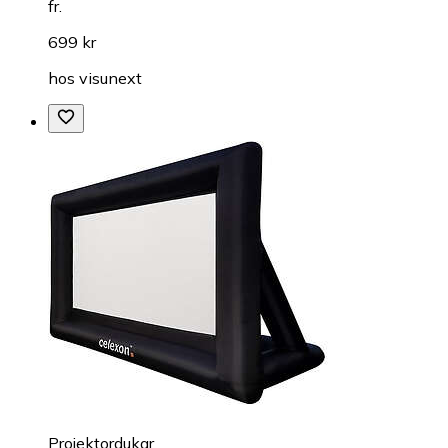
fr.
699 kr
hos
visunext
Projektordukar