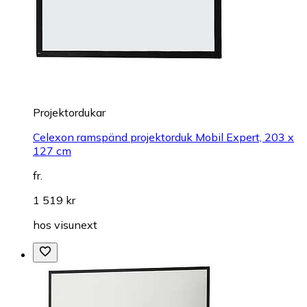
Projektordukar
Celexon ramspänd projektorduk Mobil Expert, 203 x
127 cm
fr.
1 519 kr
hos
visunext