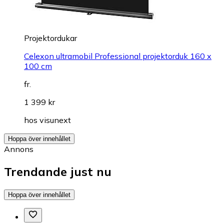
Projektordukar
Celexon ultramobil Professional projektorduk 160 x
100 cm
fr.
1 399 kr
hos
visunext
Hoppa över innehållet
Annons
Trendande just nu
Hoppa över innehållet