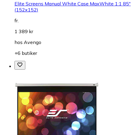
Elite Screens Manual White Case MaxWhite 1:1 85"
(152x152)
fr.
1 389 kr
hos
Avengo
+6 butiker