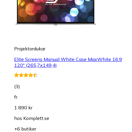
Projektordukar
Elite Screens Manual White Case MaxWhite 16:9
120" (265,7x149,4)
(
3
)
fr.
1 890 kr
hos
Komplett.se
+6 butiker