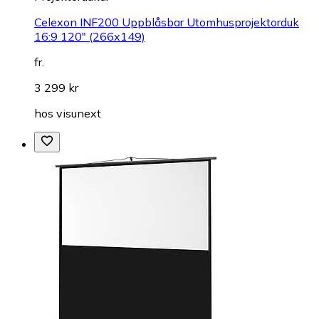
Celexon INF200 Uppblåsbar Utomhusprojektorduk
16:9 120" (266x149)
fr.
3 299 kr
hos
visunext