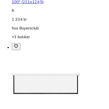
100" (221x124,5)
fr.
1 334 kr
hos
Buyersclub
+3 butiker