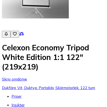
Celexon Economy Tripod
White Edition 1:1 122"
(219x219)
Skriv omdöme
Dukfärg: Vit, Duktyp: Portabla, Skärmstorlek: 122 tum
Priser
Insikter