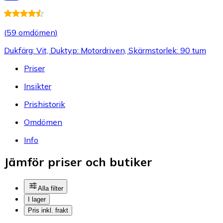
(
59 omdömen
)
Dukfärg: Vit, Duktyp: Motordriven, Skärmstorlek: 90 tum
Priser
Insikter
Prishistorik
Omdömen
Info
Jämför priser och butiker
Alla filter
I lager
Pris inkl. frakt