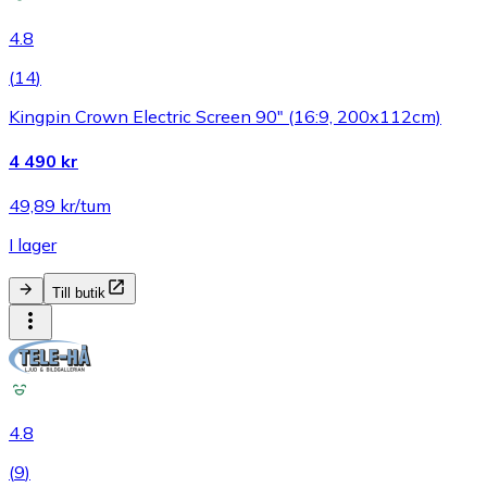
4.8
(
14
)
Kingpin Crown Electric Screen 90" (16:9, 200x112cm)
4 490 kr
49,89 kr/tum
I lager
Till butik
4.8
(
9
)