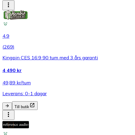
4.9
(
269
)
Kingpin CES 16:9 90 tum med 3 års garanti
4 490 kr
49,89 kr/tum
Leverans: 0-1 dagar
Till butik