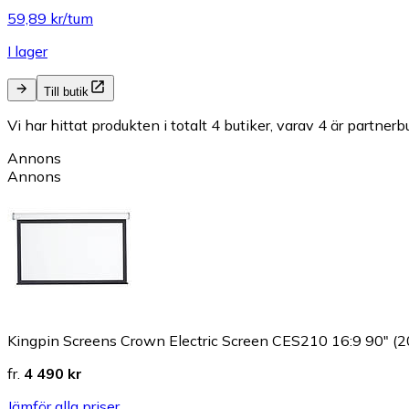
59,89 kr/tum
I lager
Till butik
Vi har hittat produkten i totalt 4 butiker, varav 4 är partnerbu
Annons
Annons
Kingpin Screens Crown Electric Screen CES210 16:9 90" (
fr.
4 490 kr
Jämför alla priser