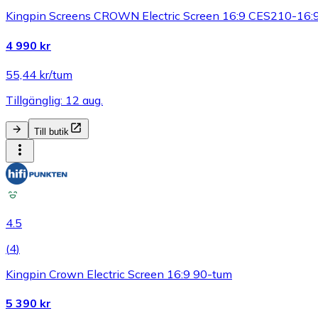
Kingpin Screens CROWN Electric Screen 16:9 CES210-16:9
4 990 kr
55,44 kr/tum
Tillgänglig: 12 aug.
Till butik
4.5
(
4
)
Kingpin Crown Electric Screen 16:9 90-tum
5 390 kr