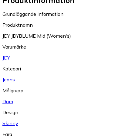
Produktinformation
Grundläggande information
Produktnamn
JDY JDYBLUME Mid (Women's)
Varumärke
JDY
Kategori
Jeans
Målgrupp
Dam
Design
Skinny
Färg