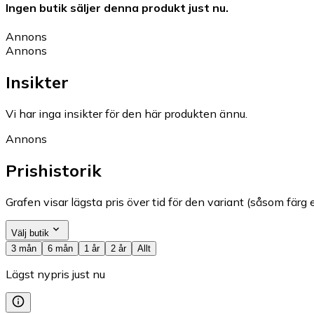
Ingen butik säljer denna produkt just nu.
Annons
Annons
Insikter
Vi har inga insikter för den här produkten ännu.
Annons
Prishistorik
Grafen visar lägsta pris över tid för den variant (såsom färg e
Välj butik
3 mån
6 mån
1 år
2 år
Allt
Lägst nypris just nu