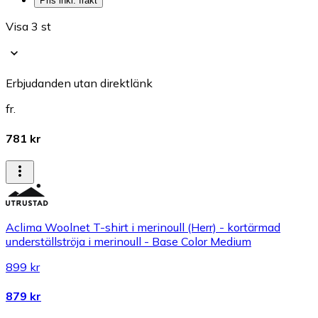
Pris inkl. frakt
Visa 3 st
Erbjudanden utan direktlänk
fr.
781 kr
Aclima Woolnet T-shirt i merinoull (Herr) - kortärmad
underställströja i merinoull - Base Color Medium
899 kr
879 kr