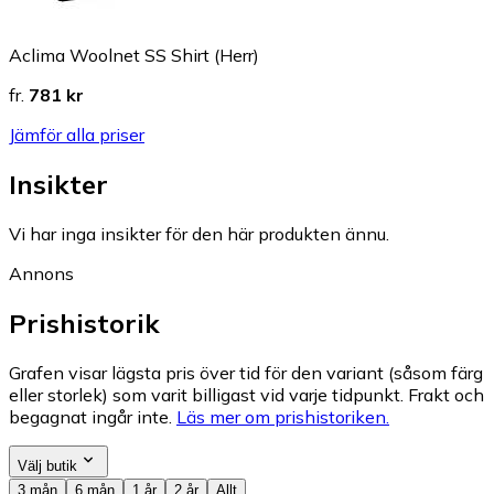
Aclima Woolnet SS Shirt (Herr)
fr.
781 kr
Jämför alla priser
Insikter
Vi har inga insikter för den här produkten ännu.
Annons
Prishistorik
Grafen visar lägsta pris över tid för den variant (såsom färg
eller storlek) som varit billigast vid varje tidpunkt. Frakt och
begagnat ingår inte.
Läs mer om prishistoriken.
Välj butik
3 mån
6 mån
1 år
2 år
Allt