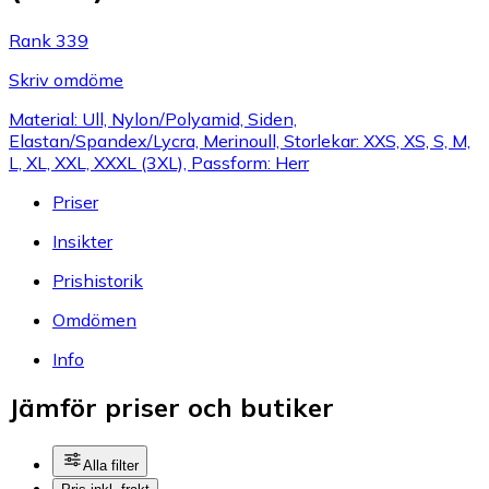
Rank 339
Skriv omdöme
Material: Ull, Nylon/Polyamid, Siden,
Elastan/Spandex/Lycra, Merinoull, Storlekar: XXS, XS, S, M,
L, XL, XXL, XXXL (3XL), Passform: Herr
Priser
Insikter
Prishistorik
Omdömen
Info
Jämför priser och butiker
Alla filter