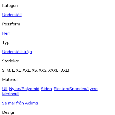
Kategori
Underställ
Passform
Herr
Typ
Underställströja
Storlekar
S
,
M
,
L
,
XL
,
XXL
,
XS
,
XXS
,
XXXL (3XL)
Material
Ull
,
Nylon/Polyamid
,
Siden
,
Elastan/Spandex/Lycra
,
Merinoull
Se mer från Aclima
Design