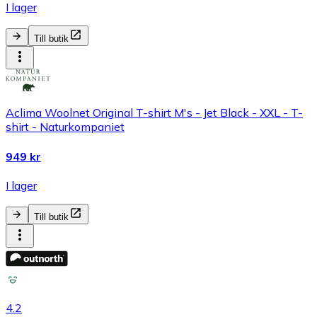
I lager
Till butik
Aclima Woolnet Original T-shirt M's - Jet Black - XXL - T-
shirt - Naturkompaniet
949 kr
I lager
Till butik
4.2