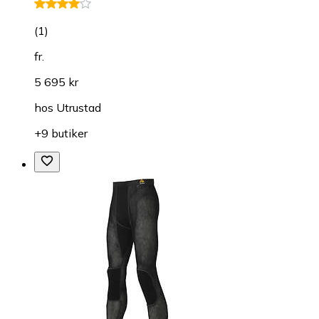
(
1
)
fr.
5 695 kr
hos
Utrustad
+9 butiker