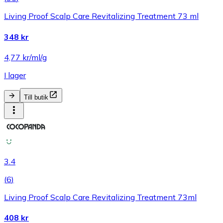
Living Proof Scalp Care Revitalizing Treatment 73 ml
348 kr
4,77 kr/ml/g
I lager
Till butik
3.4
(
6
)
Living Proof Scalp Care Revitalizing Treatment 73ml
408 kr