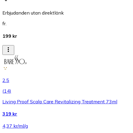
Erbjudanden utan direktlänk
fr.
199 kr
2.5
(
14
)
Living Proof Scalp Care Revitalizing Treatment 73ml
319 kr
4,37 kr/ml/g