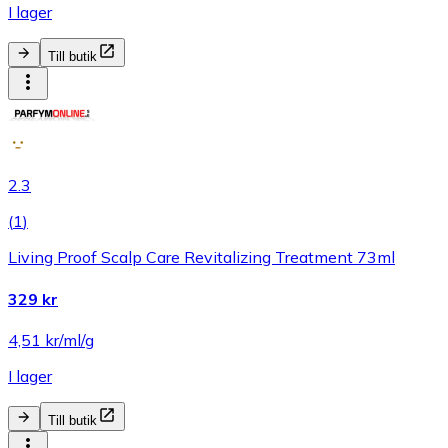
I lager
Till butik
2.3
(
1
)
Living Proof Scalp Care Revitalizing Treatment 73ml
329 kr
4,51 kr/ml/g
I lager
Till butik