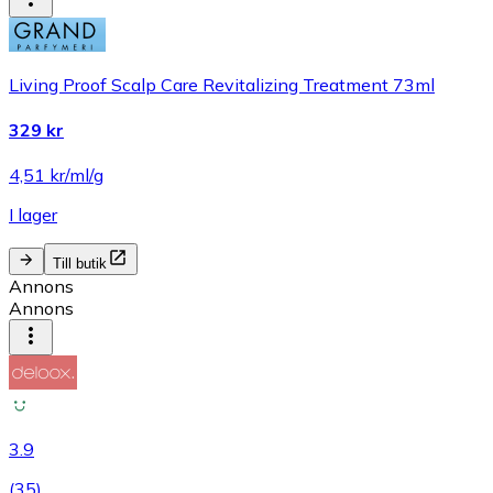
Living Proof Scalp Care Revitalizing Treatment 73ml
329 kr
4,51 kr/ml/g
I lager
Till butik
Annons
Annons
3.9
(
35
)