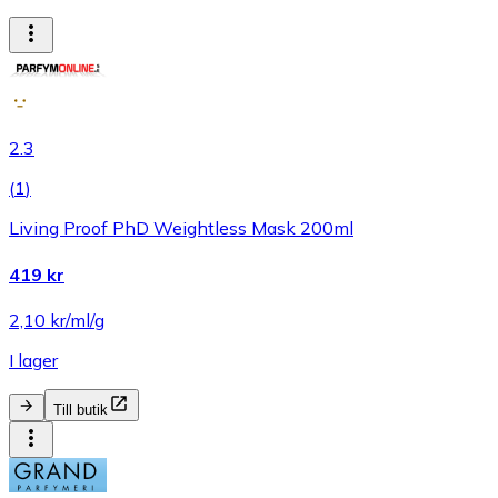
2.3
(
1
)
Living Proof PhD Weightless Mask 200ml
419 kr
2,10 kr/ml/g
I lager
Till butik