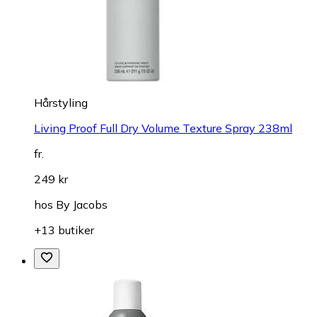
Hårstyling
Living Proof Full Dry Volume Texture Spray 238ml
fr.
249 kr
hos
By Jacobs
+13 butiker