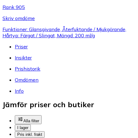
Rank 905
Skriv omdöme
Funktioner: Glansgivande, Återfuktande / Mjukgörande,
Hårtyp: Färgat / Slingat, Mängd: 200 ml/g
Priser
Insikter
Prishistorik
Omdömen
Info
Jämför priser och butiker
Alla filter
I lager
Pris inkl. frakt