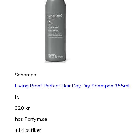
Schampo
Living Proof Perfect Hair Day Dry Shampoo 355ml
fr.
328 kr
hos
Parfym.se
+14 butiker