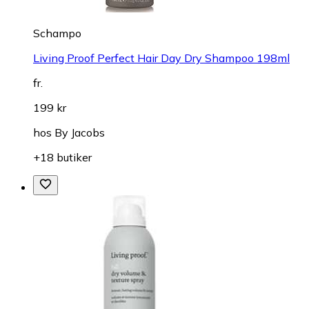
Schampo
Living Proof Perfect Hair Day Dry Shampoo 198ml
fr.
199 kr
hos
By Jacobs
+18 butiker