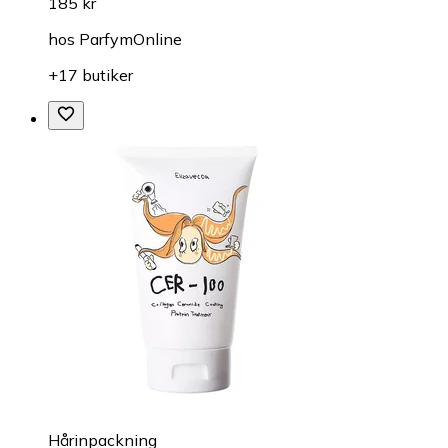
185 kr
hos
ParfymOnline
+17 butiker
Hårinpackning