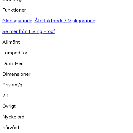
Funktioner
Glansgivande
,
Återfuktande / Mjukgörande
Se mer från Living Proof
Allmänt
Lämpad för
Dam
,
Herr
Dimensioner
Pris /ml/g
2.1
Övrigt
Nyckelord
hårvård