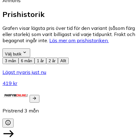
Annons
Prishistorik
Grafen visar lägsta pris över tid för den variant (såsom färg
eller storlek) som varit billigast vid varje tidpunkt. Frakt och
begagnat ingår inte.
Läs mer om prishistoriken.
Välj butik
3 mån
6 mån
1 år
2 år
Allt
Lägst nypris just nu
419 kr
Pristrend
3
mån