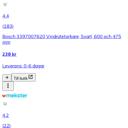
4.4
(
183
)
Bosch 3397007620 Vindrutetorkare, Svart, 600 och 475
mm
238 kr
Leverans: 0-6 dagar
Till butik
4.2
(
22
)