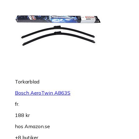
Torkarblad
Bosch AeroTwin A863S
fr.
188 kr
hos
Amazon.se
+8 butiker