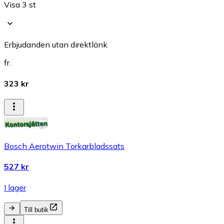
Visa 3 st
Erbjudanden utan direktlänk
fr.
323 kr
Bosch Aerotwin Torkarbladssats
527 kr
I lager
Till butik