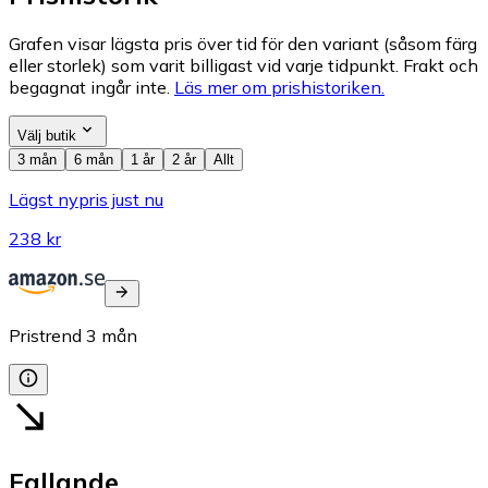
Grafen visar lägsta pris över tid för den variant (såsom färg
eller storlek) som varit billigast vid varje tidpunkt. Frakt och
begagnat ingår inte.
Läs mer om prishistoriken.
Välj butik
3 mån
6 mån
1 år
2 år
Allt
Lägst nypris just nu
238 kr
Pristrend
3
mån
Fallande