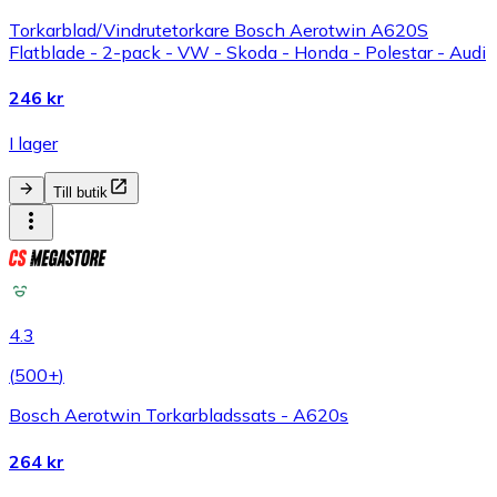
Torkarblad/Vindrutetorkare Bosch Aerotwin A620S
Flatblade - 2-pack - VW - Skoda - Honda - Polestar - Audi
246 kr
I lager
Till butik
4.3
(
500+
)
Bosch Aerotwin Torkarbladssats - A620s
264 kr