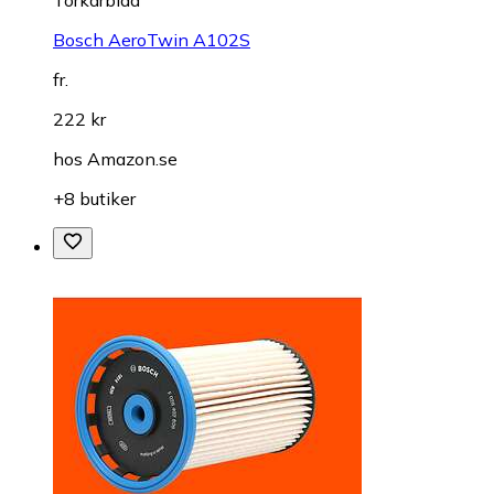
Torkarblad
Bosch AeroTwin A102S
fr.
222 kr
hos
Amazon.se
+8 butiker