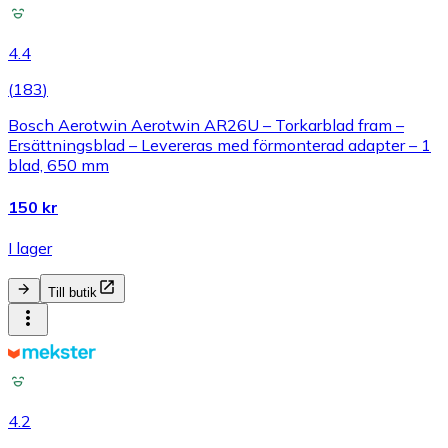
4.4
(
183
)
Bosch Aerotwin Aerotwin AR26U – Torkarblad fram –
Ersättningsblad – Levereras med förmonterad adapter – 1
blad, 650 mm
150 kr
I lager
Till butik
4.2