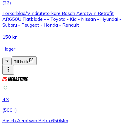
(
22
)
Torkarblad/Vindrutetorkare Bosch Aerotwin Retrofit
AR650U Flatblade - - Toyota - Kia - Nissan - Hyundai -
Subaru - Peugeot - Honda - Renault
150 kr
I lager
Till butik
4.3
(
500+
)
Bosch Aerotwin Retro 650Mm