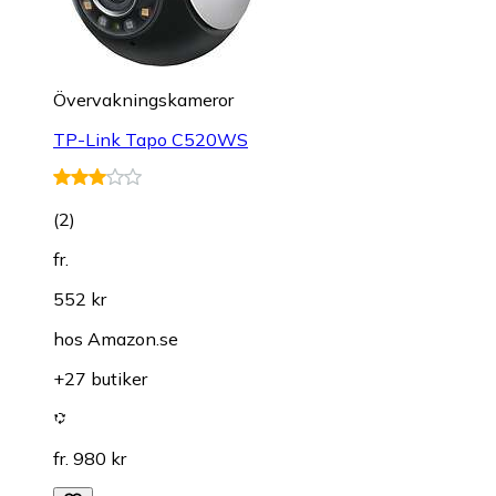
Övervakningskameror
TP-Link Tapo C520WS
(
2
)
fr.
552 kr
hos
Amazon.se
+27 butiker
fr. 980 kr