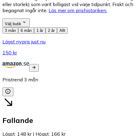
eller storlek) som varit billigast vid varje tidpunkt. Frakt och
begagnat ingår inte.
Läs mer om prishistoriken.
Välj butik
3 mån
6 mån
1 år
2 år
Allt
Lägst nypris just nu
150 kr
Pristrend
3
mån
Fallande
Lägst
:
148 kr
|
Högst
:
166 kr