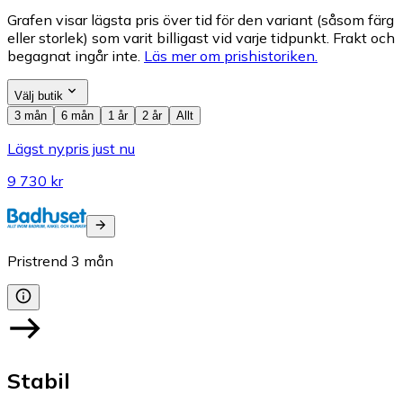
Grafen visar lägsta pris över tid för den variant (såsom färg
eller storlek) som varit billigast vid varje tidpunkt. Frakt och
begagnat ingår inte.
Läs mer om prishistoriken.
Välj butik
3 mån
6 mån
1 år
2 år
Allt
Lägst nypris just nu
9 730 kr
Pristrend
3
mån
Stabil