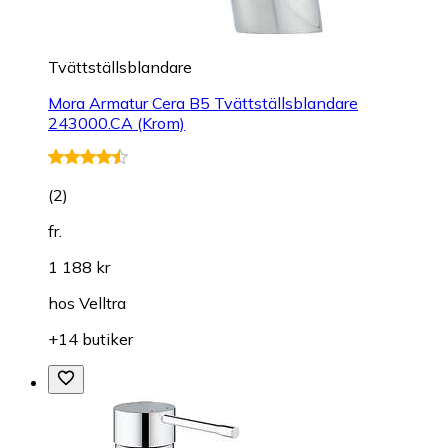
Tvättställsblandare
Mora Armatur Cera B5 Tvättställsblandare
243000.CA (Krom)
(
2
)
fr.
1 188 kr
hos
Velltra
+14 butiker