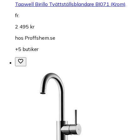
Tapwell Birillo Tvättställsblandare BI071 (Krom)
fr.
2 495 kr
hos
Proffshem.se
+5 butiker