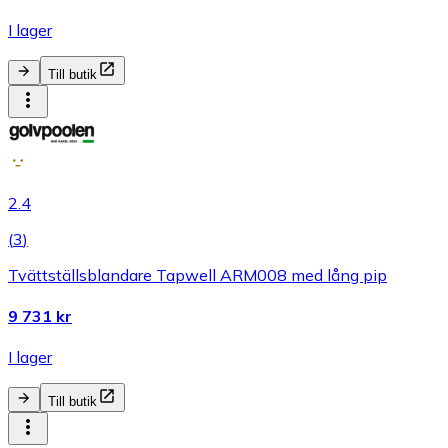
I lager
Till butik
2.4
(
3
)
Tvättställsblandare Tapwell ARM008 med lång pip
9 731 kr
I lager
Till butik