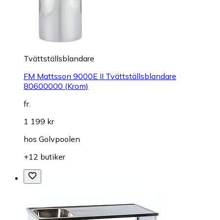
Tvättställsblandare
FM Mattsson 9000E II Tvättställsblandare
80600000 (Krom)
fr.
1 199 kr
hos
Golvpoolen
+12 butiker