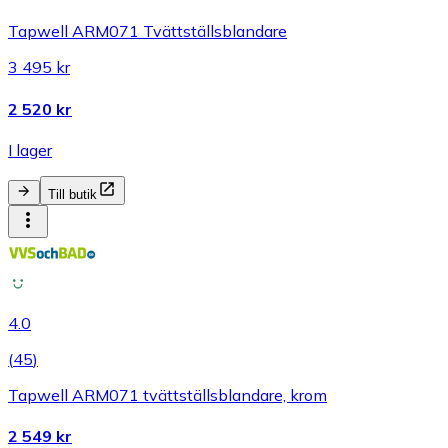
Tapwell ARM071 Tvättställsblandare
3 495 kr
2 520 kr
I lager
Till butik
4.0
(
45
)
Tapwell ARM071 tvättställsblandare, krom
2 549 kr