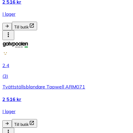
2 516 kr
I lager
Till butik
2.4
(
3
)
Tvättställsblandare Tapwell ARM071
2 516 kr
I lager
Till butik