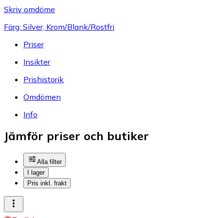
Skriv omdöme
Färg: Silver, Krom/Blank/Rostfri
Priser
Insikter
Prishistorik
Omdömen
Info
Jämför priser och butiker
Alla filter
I lager
Pris inkl. frakt