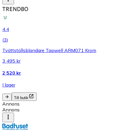
4.4
(
3
)
Tvättställsblandare Tapwell ARM071 Krom
3 495 kr
2 520 kr
I lager
Till butik
Annons
Annons