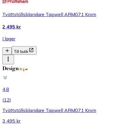
Tvättställsblandare Tapwell ARM071 Krom
2 495 kr
I lager
Till butik
4.8
(
12
)
Tvättställsblandare Tapwell ARM071 Krom
3 495 kr