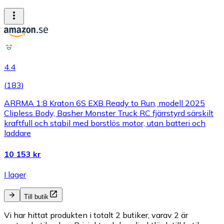
4.4
(
183
)
ARRMA 1:8 Kraton 6S EXB Ready to Run, modell 2025
Clipless Body, Basher Monster Truck RC fjärrstyrd särskilt
kraftfull och stabil med borstlös motor, utan batteri och
laddare
10 153 kr
I lager
Till butik
Vi har hittat produkten i totalt 2 butiker, varav 2 är