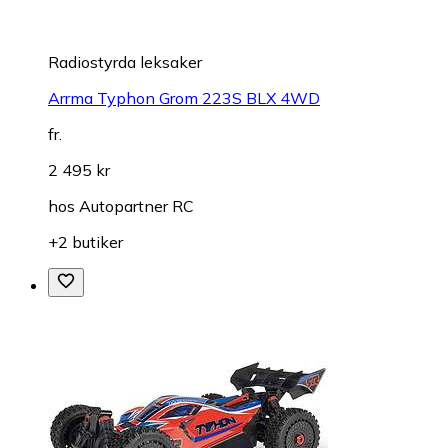
Radiostyrda leksaker
Arrma Typhon Grom 223S BLX 4WD
fr.
2 495 kr
hos
Autopartner RC
+2 butiker