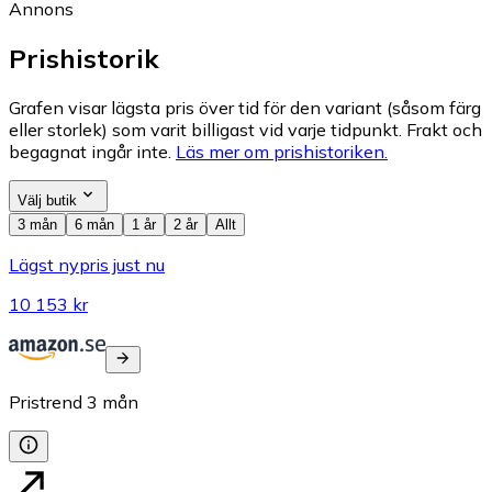
Annons
Prishistorik
Grafen visar lägsta pris över tid för den variant (såsom färg
eller storlek) som varit billigast vid varje tidpunkt. Frakt och
begagnat ingår inte.
Läs mer om prishistoriken.
Välj butik
3 mån
6 mån
1 år
2 år
Allt
Lägst nypris just nu
10 153 kr
Pristrend
3
mån