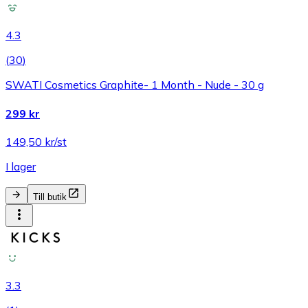
4.3
(
30
)
SWATI Cosmetics Graphite- 1 Month - Nude - 30 g
299 kr
149,50 kr/st
I lager
Till butik
3.3