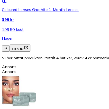
(
1
)
Coloured Lenses Graphite 1-Month Lenses
399 kr
199,50 kr/st
I lager
Till butik
Vi har hittat produkten i totalt 4 butiker, varav 4 är partnerbu
Annons
Annons