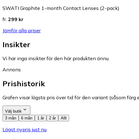
SWATI Graphite 1-month Contact Lenses (2-pack)
fr.
299 kr
Jämför alla priser
Insikter
Vi har inga insikter för den här produkten ännu.
Annons
Prishistorik
Grafen visar lägsta pris över tid för den variant (såsom färg e
Välj butik
3 mån
6 mån
1 år
2 år
Allt
Lägst nypris just nu