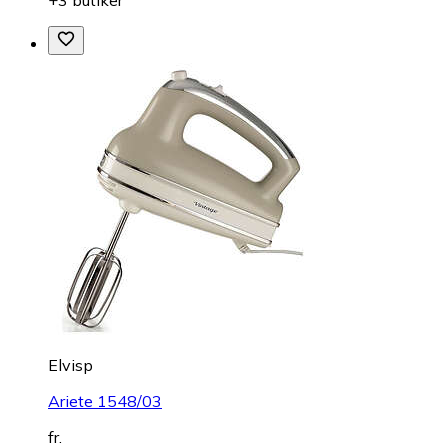
+3 butiker
Elvisp
Ariete 1548/03
fr.