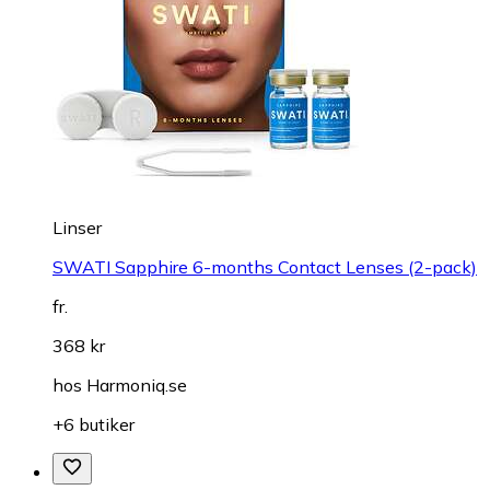
Linser
SWATI Sapphire 6-months Contact Lenses (2-pack)
fr.
368 kr
hos
Harmoniq.se
+6 butiker