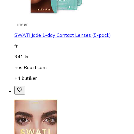
Linser
SWATI Jade 1-day Contact Lenses (5-pack)
fr.
341 kr
hos
Boozt.com
+4 butiker