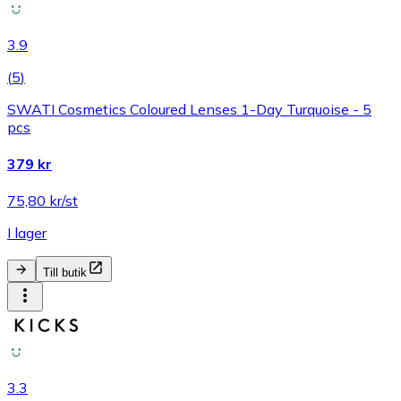
3.9
(
5
)
SWATI Cosmetics Coloured Lenses 1-Day Turquoise - 5
pcs
379 kr
75,80 kr/st
I lager
Till butik
3.3