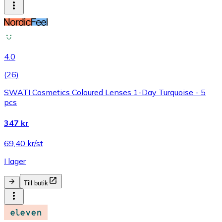
4.0
(
26
)
SWATI Cosmetics Coloured Lenses 1-Day Turquoise - 5
pcs
347 kr
69,40 kr/st
I lager
Till butik