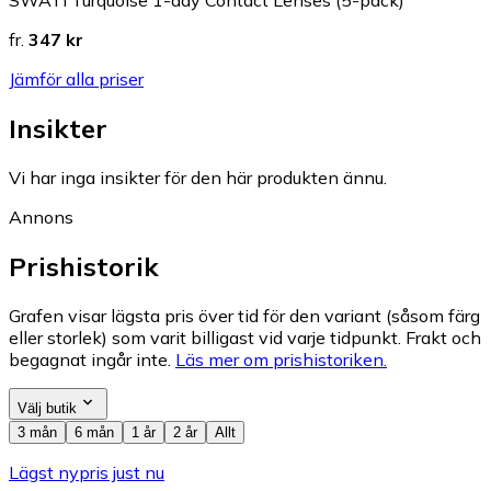
SWATI Turquoise 1-day Contact Lenses (5-pack)
fr.
347 kr
Jämför alla priser
Insikter
Vi har inga insikter för den här produkten ännu.
Annons
Prishistorik
Grafen visar lägsta pris över tid för den variant (såsom färg
eller storlek) som varit billigast vid varje tidpunkt. Frakt och
begagnat ingår inte.
Läs mer om prishistoriken.
Välj butik
3 mån
6 mån
1 år
2 år
Allt
Lägst nypris just nu