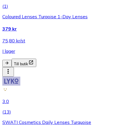
(
1
)
Coloured Lenses Turqoise 1-Day Lenses
379 kr
75,80 kr/st
I lager
Till butik
3.0
(
13
)
SWATI Cosmetics Daily Lenses Turquoise