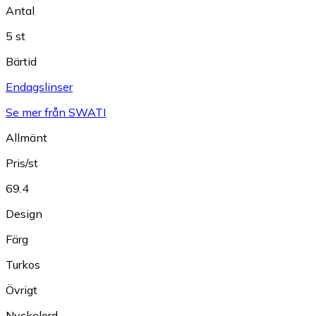
Antal
5 st
Bärtid
Endagslinser
Se mer från SWATI
Allmänt
Pris/st
69.4
Design
Färg
Turkos
Övrigt
Nyckelord