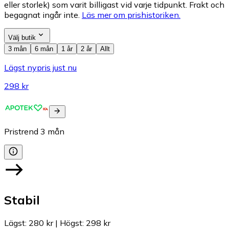
eller storlek) som varit billigast vid varje tidpunkt. Frakt och
begagnat ingår inte.
Läs mer om prishistoriken.
Välj butik
3 mån
6 mån
1 år
2 år
Allt
Lägst nypris just nu
298 kr
Pristrend
3
mån
Stabil
Lägst
:
280 kr
|
Högst
:
298 kr