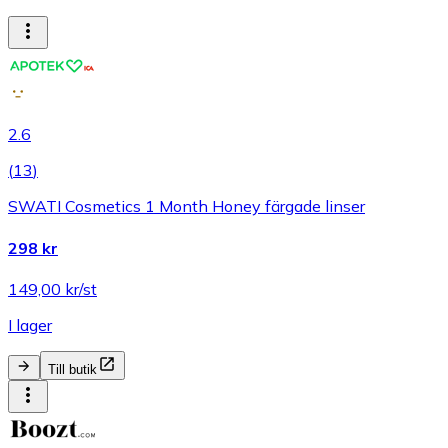
2.6
(
13
)
SWATI Cosmetics 1 Month Honey färgade linser
298 kr
149,00 kr/st
I lager
Till butik