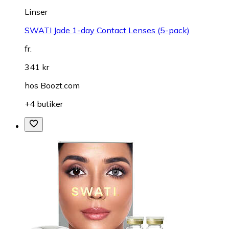
Linser
SWATI Jade 1-day Contact Lenses (5-pack)
fr.
341 kr
hos
Boozt.com
+4 butiker