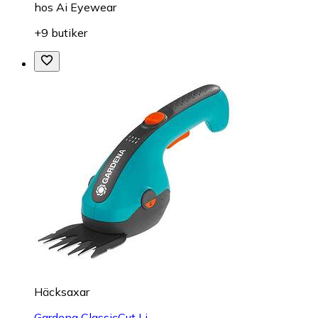
hos
Ai Eyewear
+9 butiker
Häcksaxar
Gardena ClassicCut Li