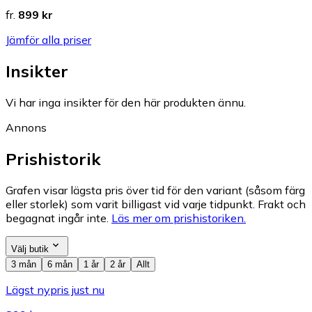
fr.
899 kr
Jämför alla priser
Insikter
Vi har inga insikter för den här produkten ännu.
Annons
Prishistorik
Grafen visar lägsta pris över tid för den variant (såsom färg
eller storlek) som varit billigast vid varje tidpunkt. Frakt och
begagnat ingår inte.
Läs mer om prishistoriken.
Välj butik
3 mån
6 mån
1 år
2 år
Allt
Lägst nypris just nu