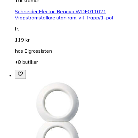
Täckramar
Schneider Electric Renova WDE011021
Vippströmställare utan ram, vit Trapp/1-pol
fr.
119 kr
hos
Elgrossisten
+8 butiker