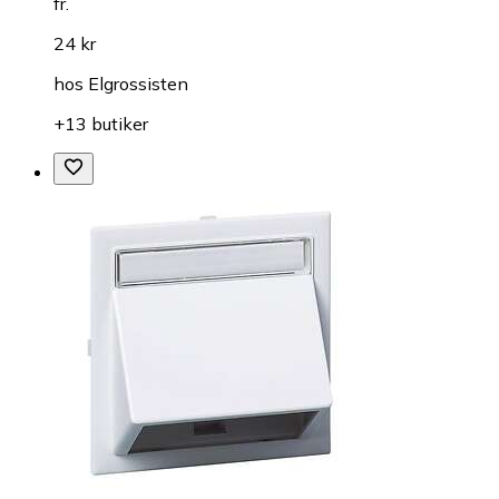
fr.
24 kr
hos
Elgrossisten
+13 butiker