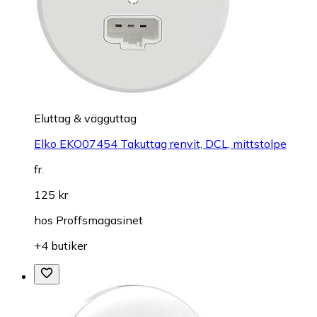
Eluttag & vägguttag
Elko EKO07454 Takuttag renvit, DCL, mittstolpe
fr.
125 kr
hos
Proffsmagasinet
+4 butiker