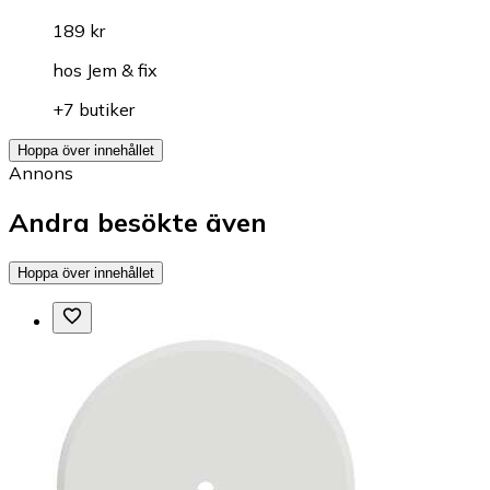
189 kr
hos
Jem & fix
+7 butiker
Hoppa över innehållet
Annons
Andra besökte även
Hoppa över innehållet