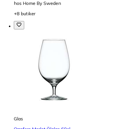
hos
Home By Sweden
+8 butiker
Glas
Orrefors Merlot Ölglas 60cl