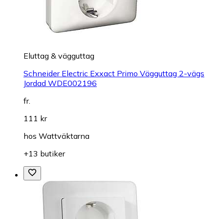
Eluttag & vägguttag
Schneider Electric Exxact Primo Vägguttag 2-vägs
Jordad WDE002196
fr.
111 kr
hos
Wattväktarna
+13 butiker