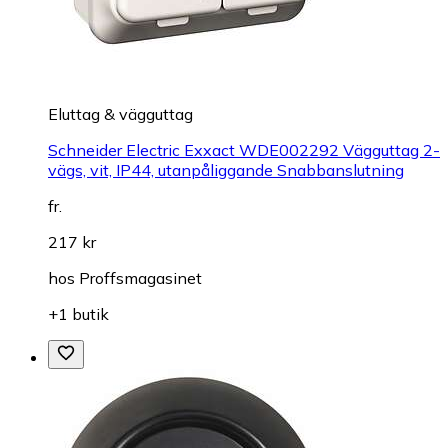
Eluttag & vägguttag
Schneider Electric Exxact WDE002292 Vägguttag 2-
vägs, vit, IP44, utanpåliggande Snabbanslutning
fr.
217 kr
hos
Proffsmagasinet
+1 butik