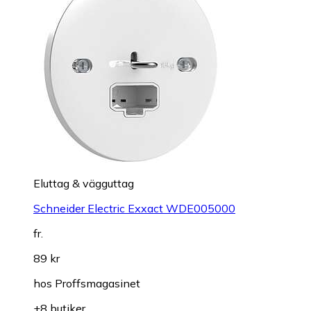
Eluttag & vägguttag
Schneider Electric Exxact WDE005000
fr.
89 kr
hos
Proffsmagasinet
+8 butiker