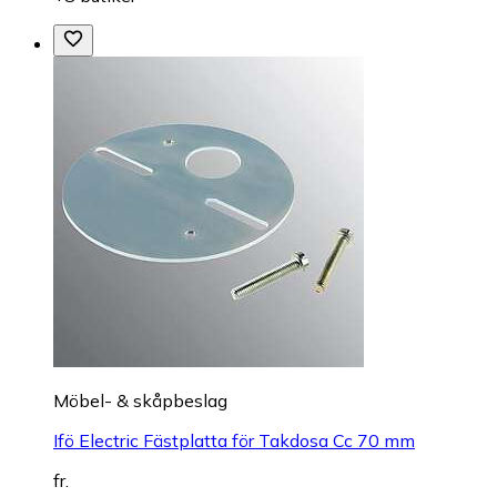
Möbel- & skåpbeslag
Ifö Electric Fästplatta för Takdosa Cc 70 mm
fr.