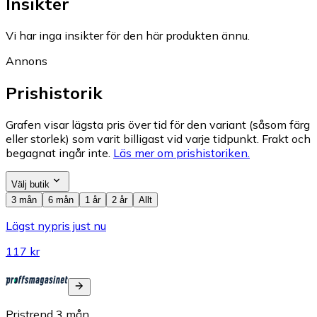
Insikter
Vi har inga insikter för den här produkten ännu.
Annons
Prishistorik
Grafen visar lägsta pris över tid för den variant (såsom färg
eller storlek) som varit billigast vid varje tidpunkt. Frakt och
begagnat ingår inte.
Läs mer om prishistoriken.
Välj butik
3 mån
6 mån
1 år
2 år
Allt
Lägst nypris just nu
117 kr
Pristrend
3
mån