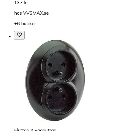
137 kr
hos
VVSMAX.se
+6 butiker
Eluttag & vägguttag