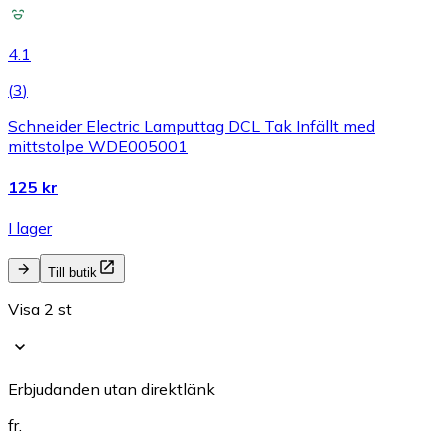
4.1
(
3
)
Schneider Electric Lamputtag DCL Tak Infällt med
mittstolpe WDE005001
125 kr
I lager
Till butik
Visa 2 st
Erbjudanden utan direktlänk
fr.