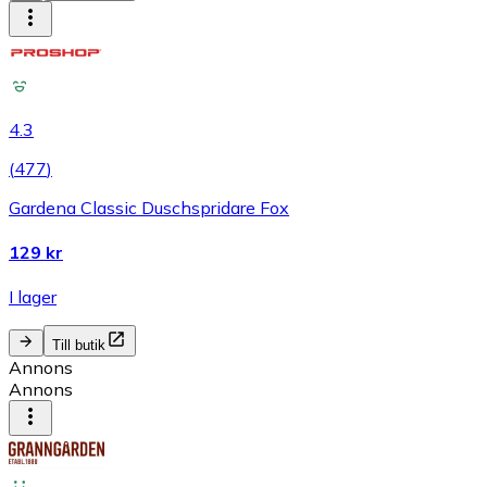
4.3
(
477
)
Gardena Classic Duschspridare Fox
129 kr
I lager
Till butik
Annons
Annons