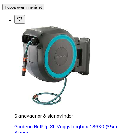
Hoppa över innehållet
Slangvagnar & slangvindor
Gardena RollUp XL Väggslangbox 18630 (35m
Slang)