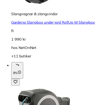
Slangvagnar & slangvindor
Gardena Slangbox under jord RollUp M Slangbox
fr.
1 990 kr
hos
NetOnNet
+11 butiker
9%