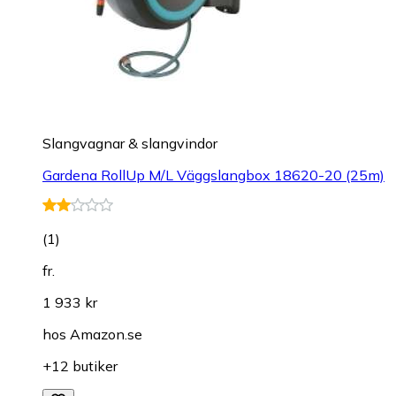
Slangvagnar & slangvindor
Gardena RollUp M/L Väggslangbox 18620-20 (25m)
(
1
)
fr.
1 933 kr
hos
Amazon.se
+12 butiker