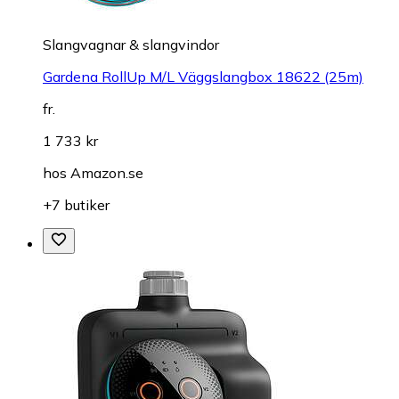
Slangvagnar & slangvindor
Gardena RollUp M/L Väggslangbox 18622 (25m)
fr.
1 733 kr
hos
Amazon.se
+7 butiker