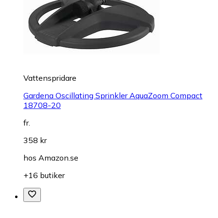
Vattenspridare
Gardena Oscillating Sprinkler AquaZoom Compact
18708-20
fr.
358 kr
hos
Amazon.se
+16 butiker