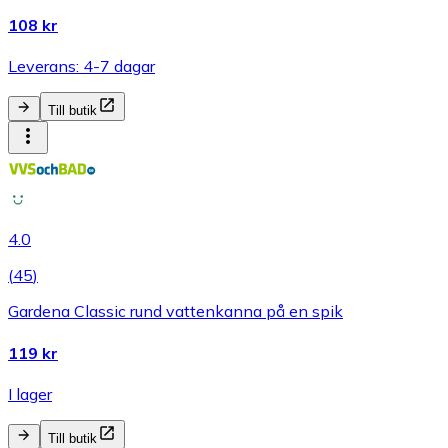
108 kr
Leverans: 4-7 dagar
Till butik
4.0
(
45
)
Gardena Classic rund vattenkanna på en spik
119 kr
I lager
Till butik