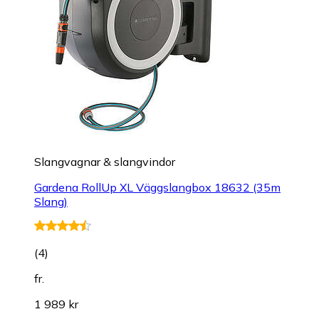
Slangvagnar & slangvindor
Gardena RollUp XL Väggslangbox 18632 (35m
Slang)
(
4
)
fr.
1 989 kr