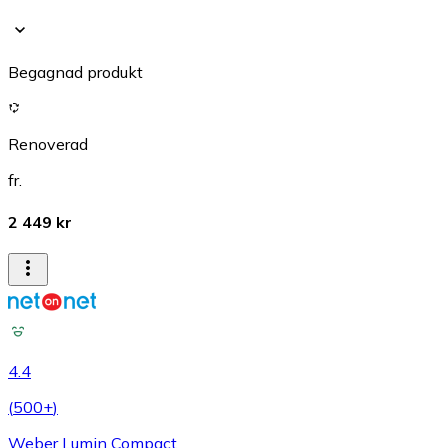
Begagnad produkt
Renoverad
fr.
2 449 kr
4.4
(
500+
)
Weber Lumin Compact