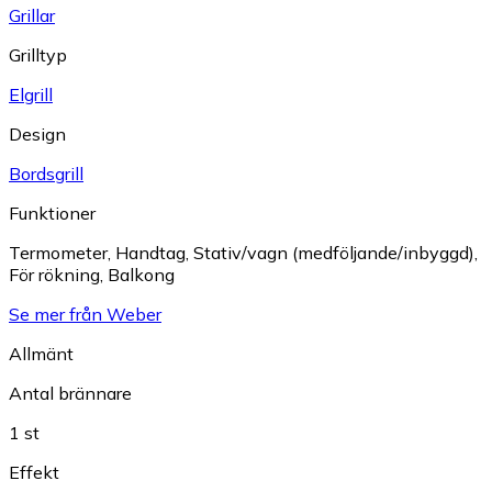
Grillar
Grilltyp
Elgrill
Design
Bordsgrill
Funktioner
Termometer
,
Handtag
,
Stativ/vagn (medföljande/inbyggd)
,
För rökning
,
Balkong
Se mer från Weber
Allmänt
Antal brännare
1 st
Effekt