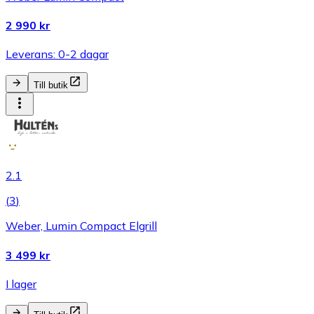
2 990 kr
Leverans: 0-2 dagar
Till butik
2.1
(
3
)
Weber, Lumin Compact Elgrill
3 499 kr
I lager