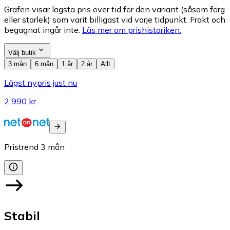
Grafen visar lägsta pris över tid för den variant (såsom färg
eller storlek) som varit billigast vid varje tidpunkt. Frakt och
begagnat ingår inte.
Läs mer om prishistoriken.
Välj butik
3 mån
6 mån
1 år
2 år
Allt
Lägst nypris just nu
2 990 kr
Pristrend
3
mån
Stabil