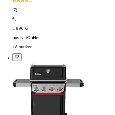
(
7
)
fr.
2 990 kr
hos
NetOnNet
+6 butiker