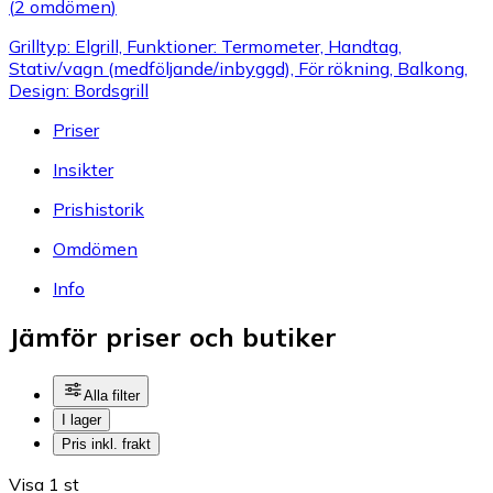
(
2 omdömen
)
Grilltyp: Elgrill, Funktioner: Termometer, Handtag,
Stativ/vagn (medföljande/inbyggd), För rökning, Balkong,
Design: Bordsgrill
Priser
Insikter
Prishistorik
Omdömen
Info
Jämför priser och butiker
Alla filter
I lager
Pris inkl. frakt
Visa 1 st