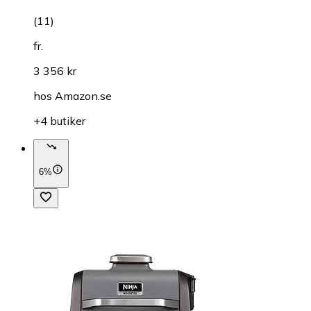
(
11
)
fr.
3 356 kr
hos
Amazon.se
+4 butiker
6%