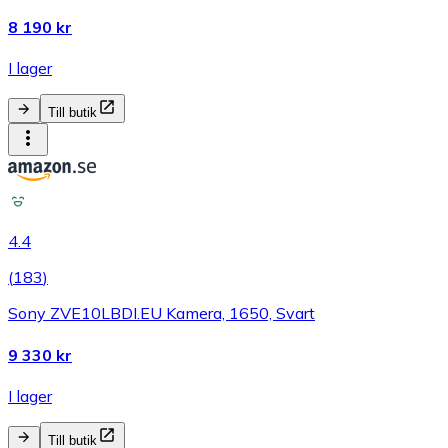
8 190 kr
I lager
Till butik
4.4
(
183
)
Sony ZVE10LBDI.EU Kamera, 1650, Svart
9 330 kr
I lager
Till butik