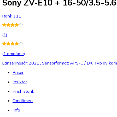
Sony ZV-E10 + 16-50/3.5-5.
Rank 111
(
1
)
(
1 omdöme
)
Lanseringsår: 2021 , Sensorformat: APS-C / DX, Typ av kam
Priser
Insikter
Prishistorik
Omdömen
Info